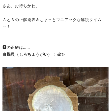
さあ、お待ちかね。
ＡとＢの正解発表＆ちょっとマニアックな解説タイム
～！
🅰の正解は……
白蝶貝（しろちょうがい）！ 🐚✨