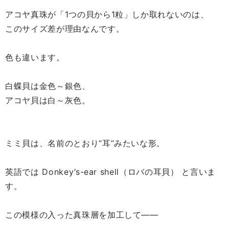
アコヤ真珠が「1つの貝から1粒」しか取れないのは、
このサイズ差が理由なんです。
色も違います。
白蝶貝は金色～銀色、
アコヤ貝は白～灰色。
ミミ貝は、名前のとおり“耳”みたいな形。
英語では Donkey’s-ear shell（ロバの耳貝） と言いま
す。
この模様の入った真珠層を加工して――