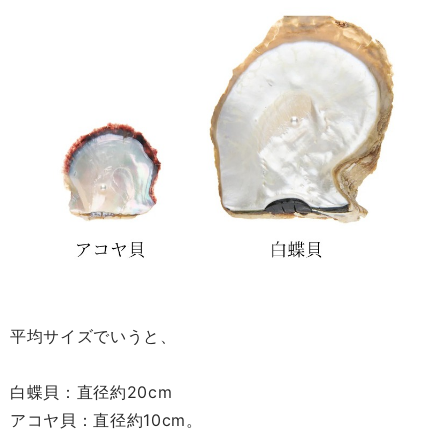
平均サイズでいうと、
白蝶貝：直径約20cm
アコヤ貝：直径約10cm。