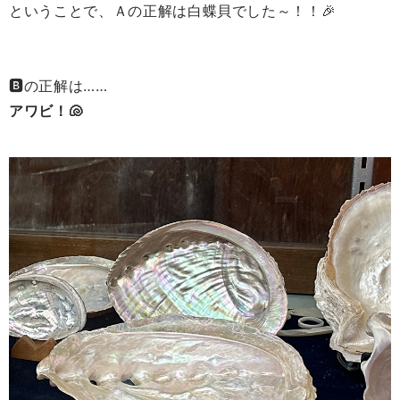
ということで、Ａの正解は
白蝶貝でした～！！🎉
🅱の正解は……
アワビ！🐚