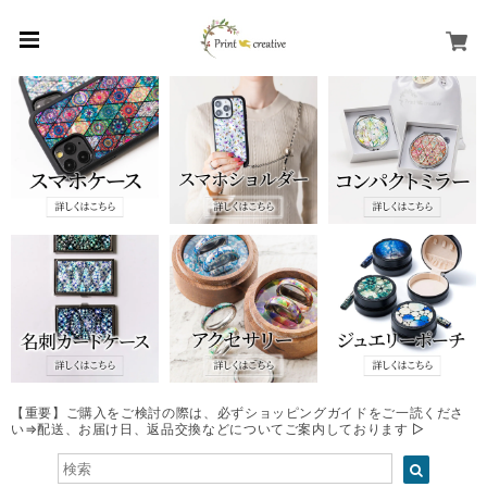
【重要】ご購入をご検討の際は、必ずショッピングガイドをご一読くださ
い⇒配送、お届け日、返品交換などについてご案内しております ▷