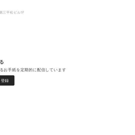
第三平松ビル1F
る
るお手紙を定期的に配信しています
登録