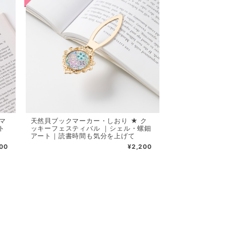
マ
天然貝ブックマーカー・しおり ★ ク
ト
ッキーフェスティバル ｜シェル・螺鈿
アート｜読書時間も気分を上げて
00
¥2,200