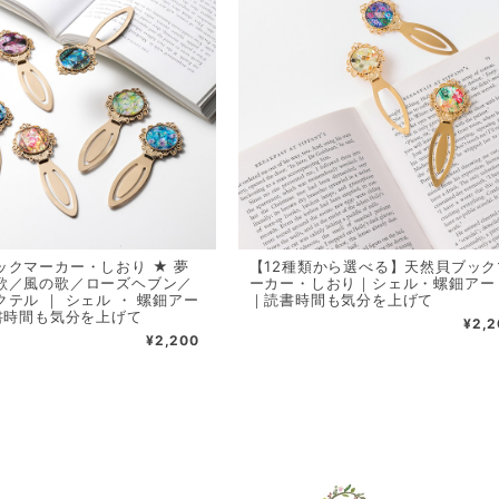
ックマーカー・しおり ★ 夢
【12種類から選べる】天然貝ブック
歌／風の歌／ローズヘブン／
ーカー・しおり｜シェル・螺鈿アー
テル ｜ シェル ・ 螺鈿アー
｜読書時間も気分を上げて
読書時間も気分を上げて
¥2,2
¥2,200