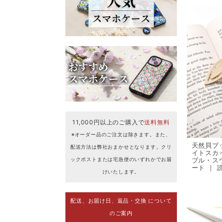
11,000円以上のご購入で
送料無料
※オーダー品のご注文は除きます。また、
天然貝ブ
配送方法は弊社おまかせとなります。クリ
イトスカ
ックポストまたは宅急便のいずれかでお届
ブル・ス
ート ｜
けいたします。
配送、お届け日、返品・交換 について
のご案内