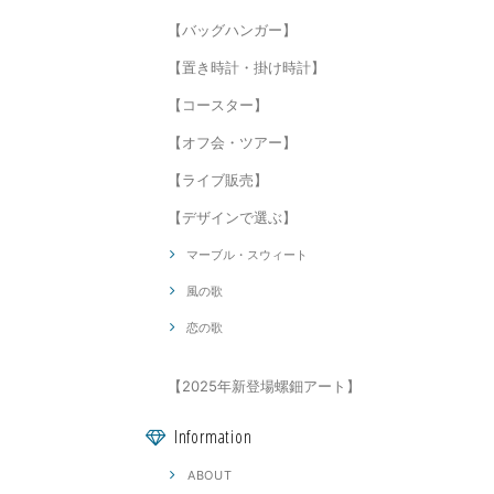
【バッグハンガー】
【置き時計・掛け時計】
【コースター】
【オフ会・ツアー】
【ライブ販売】
【デザインで選ぶ】
マーブル・スウィート
風の歌
恋の歌
【2025年新登場螺鈿アート】
Information
ABOUT