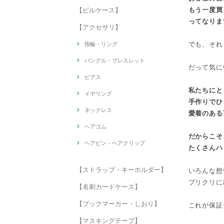
もう一度買
【ピルケース】
ってなりま
【アクセサリ】
でも、それ
指輪・リング
バングル・ブレスレット
だって気に
ピアス
私たちにと
イヤリング
手作りでひ
ネックレス
愛着のある
ヘアゴム
だからこそ
ヘアピン・ヘアクリップ
たくさんハ
【ストラップ・キーホルダー】
いろんな想
プリクリに
【名刺カードケース】
【ブックマーカー・しおり】
これが保証
【マスキングテープ】