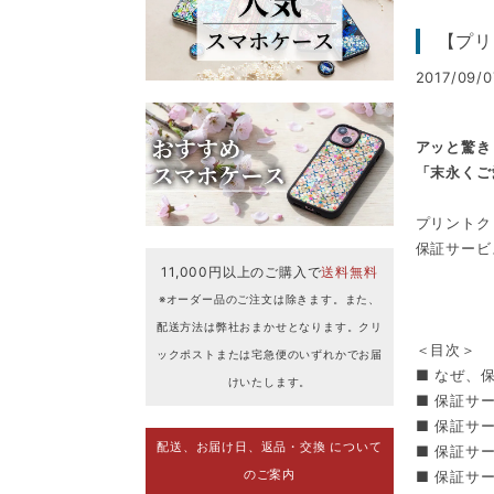
【プリ
2017/09/0
アッと驚き
「末永くご
プリントク
保証サービ
11,000円以上のご購入で
送料無料
※オーダー品のご注文は除きます。また、
配送方法は弊社おまかせとなります。クリ
＜目次＞
ックポストまたは宅急便のいずれかでお届
■ なぜ、
けいたします。
■ 保証サ
■ 保証サ
配送、お届け日、返品・交換 について
■ 保証サ
のご案内
■ 保証サ