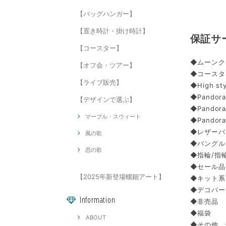
【バッグハンガー】
【置き時計・掛け時計】
保証サ
【コースター】
◆ムーンク
【オフ会・ツアー】
◆コースタ
【ライブ販売】
◆High s
◆Pando
【デザインで選ぶ】
◆Pando
マーブル・スウィート
◆Pandor
◆レザーバ
風の歌
◆バングル
恋の歌
◆指輪/指
◆セール品
【2025年新登場螺鈿アート】
◆キット系
◆デコパー
Information
◆非売品
◆福袋
ABOUT
◆その他、