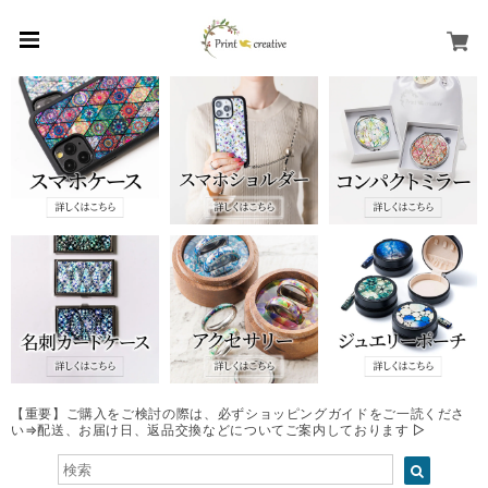
【重要】ご購入をご検討の際は、必ずショッピングガイドをご一読くださ
い⇒配送、お届け日、返品交換などについてご案内しております ▷