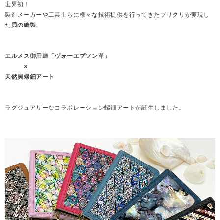
世界初！
製造メーカーや工芸士らに様々な技術提供を行ってきたプリクリが実現し
た
貝の縫製
。
エルメス御用達「ヴォーエプソン革」
×
天然貝螺鈿アート
ラグジュアリーなコラボレーション螺鈿アートが誕生しました。