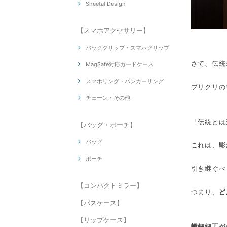
Sheetal Design
【スマホアクセサリー】
バッククリップ・スマホクリップ
さて、伝統
MagSafe対応カードケース
スマホリング・バンカーリング
プリクリの
チェーン・その他
「伝統とは
【バッグ・ポーチ】
バッグ
これは、彫
ポーチ
引き継ぐべ
【コンパクトミラー】
つまり、
ど
【パスケース】
【リップケース】
螺鈿細工が