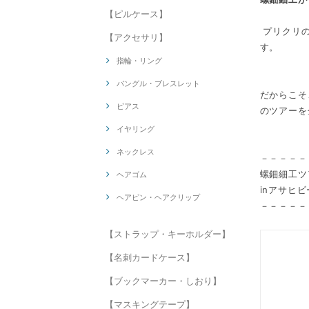
【ピルケース】
プリクリの
【アクセサリ】
す。
指輪・リング
バングル・ブレスレット
だからこそ
ピアス
のツアーを
イヤリング
ネックレス
－－－－－
螺鈿細工ツ
ヘアゴム
inアサヒ
ヘアピン・ヘアクリップ
－－－－－
【ストラップ・キーホルダー】
【名刺カードケース】
【ブックマーカー・しおり】
【マスキングテープ】