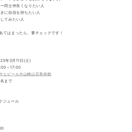
リー同士仲良くなりたい人
好きに自信を持ちたい人
話してみたい人
あてはまったら、要チェックです！
23年3月11日(土)
00～17:00
サヒビール大山崎山荘美術館
0名まで
ケジュール
00