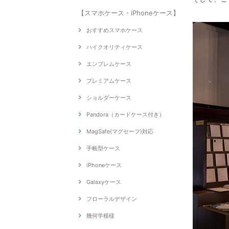
【スマホケース・iPhoneケース】
おすすめスマホケース
ハイクオリティケース
エンブレムケース
プレミアムケース
ショルダーケース
Pandora（カードケース付き）
MagSafe(マグセーフ)対応
手帳型ケース
iPhoneケース
Galaxyケース
フローラルデザイン
幾何学模様