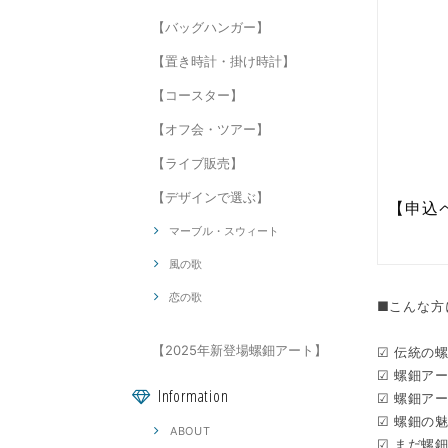
【バッグハンガー】
【置き時計・掛け時計】
【コースター】
【オフ会・ツアー】
【ライブ販売】
【デザインで選ぶ】
マーブル・スウィート
風の歌
恋の歌
■こんな方
【2025年新登場螺鈿アート】
☑ 伝統の
☑ 螺鈿ア
Information
☑ 螺鈿ア
☑ 螺鈿の
ABOUT
☑ まだ螺