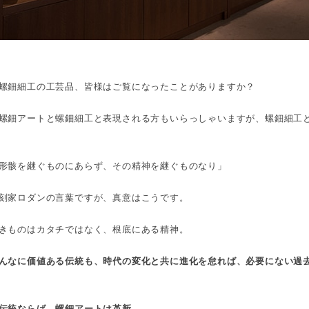
螺鈿細工の工芸品、皆様はご覧になったことがありますか？
螺鈿アートと螺鈿細工と表現される方もいらっしゃいますが、螺鈿細工
形骸を継ぐものにあらず、その精神を継ぐものなり」
刻家ロダンの言葉ですが、真意はこうです。
きものはカタチではなく、根底にある精神。
んなに価値ある伝統も、時代の変化と共に進化を怠れば、必要にない過
伝統ならば、螺鈿アートは革新。