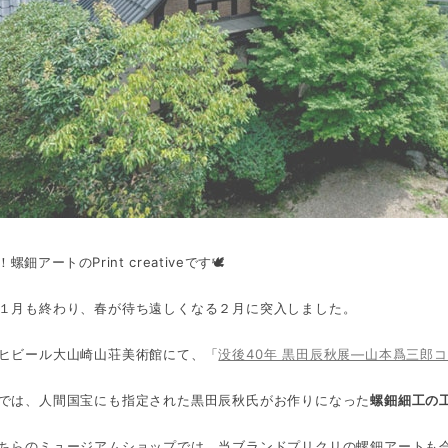
鈿アートのPrint creativeです🕊
１月も終わり、春が待ち遠しくなる２月に突入しました。
ヒビール大山崎山荘美術館にて、「
没後40年 黒田辰秋展―山本爲三郎
では、人間国宝にも指定された黒田辰秋氏がお作りになった
螺鈿細工の
ちらのミュージアムショップでは、当ブランドプリクリの螺鈿アートも