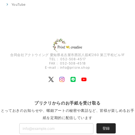
YouTube
合同会社アクトウイング 愛知県名古屋市西区八筋町260 第三平松ビル1F
TEL： 052-508-4517
FAX： 052-508-4518
E-mail：
info@pricre.shop
プリクリからのお手紙を受け取る
とっておきのお知らせや、螺鈿アートの秘密や裏話など、皆様が楽しめるお手
紙を定期的に配信しています
登録