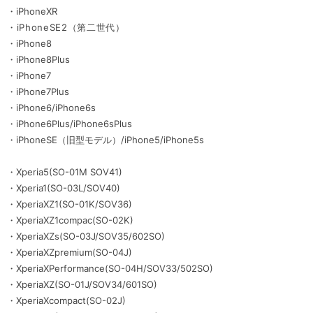
・iPhoneXR
・iPhoneSE2（第二世代）
・iPhone8
・iPhone8Plus
・iPhone7
・iPhone7Plus
・iPhone6/iPhone6s
・iPhone6Plus/iPhone6sPlus
・iPhoneSE（旧型モデル）/iPhone5/iPhone5s
・Xperia5(SO-01M SOV41)
・Xperia1(SO-03L/SOV40)
・XperiaXZ1(SO-01K/SOV36)
・XperiaXZ1compac(SO-02K)
・XperiaXZs(SO-03J/SOV35/602SO)
・XperiaXZpremium(SO-04J)
・XperiaXPerformance(SO-04H/SOV33/502SO)
・XperiaXZ(SO-01J/SOV34/601SO)
・XperiaXcompact(SO-02J)