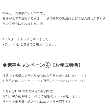
昨年は、先着順にしたのですが…
皆様が慌てて注文するあまり、別の特典や愛用品などの記入漏れが多すぎ
たので今年はやめました。笑
※ペンダントトップは選べません。
※チェーンはご自身でご用意ください。
◆豪華キャンペーン④【お年玉特典】
抽選で１名様にプリクリからのお年玉を差し上げます！！！
お年玉とは、なんと・・・１万円のキャッシュバックです。
こちらはLINEの友達限定の特典です。
1/2と1/6の夜９時にLINEにて秘密のコードを送ります。
そちらを備考欄へ記入すればエントリー完了です。