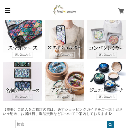
【重要】ご購入をご検討の際は、必ずショッピングガイドをご一読くださ
い⇒配送、お届け日、返品交換などについてご案内しております ▷