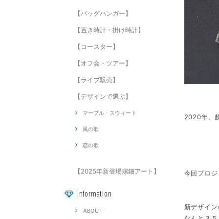
【バッグハンガー】
【置き時計・掛け時計】
【コースター】
【オフ会・ツアー】
【ライブ販売】
【デザインで選ぶ】
マーブル・スウィート
2020年、
風の歌
恋の歌
【2025年新登場螺鈿アート】
今回プロジ
Information
新デザイン
ABOUT
なんと３５