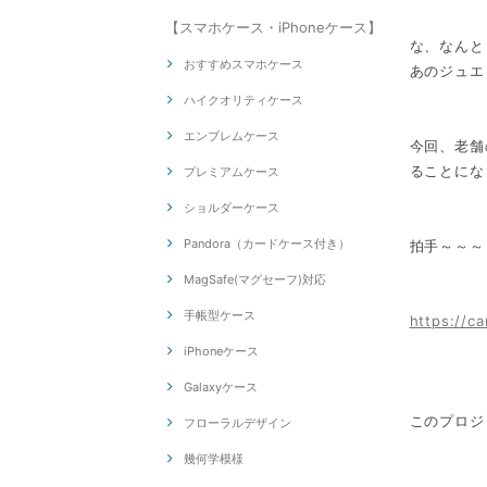
【スマホケース・iPhoneケース】
な、なんと
おすすめスマホケース
あのジュエ
ハイクオリティケース
エンブレムケース
今回、老舗
ることにな
プレミアムケース
ショルダーケース
Pandora（カードケース付き）
拍手～～～
MagSafe(マグセーフ)対応
手帳型ケース
https://c
iPhoneケース
Galaxyケース
このプロジ
フローラルデザイン
幾何学模様