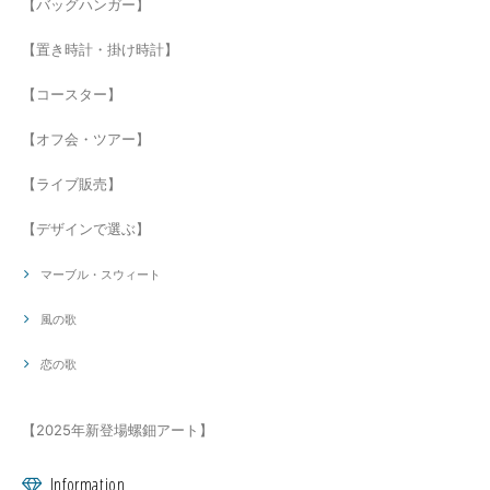
【バッグハンガー】
【置き時計・掛け時計】
【コースター】
【オフ会・ツアー】
【ライブ販売】
【デザインで選ぶ】
マーブル・スウィート
風の歌
恋の歌
【2025年新登場螺鈿アート】
Information