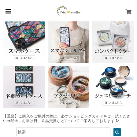
【重要】ご購入をご検討の際は、必ずショッピングガイドをご一読くださ
い⇒配送、お届け日、返品交換などについてご案内しております ▷