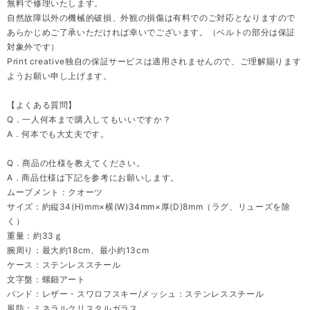
無料で修理いたします。
自然故障以外の機械的破損、外観の損傷は有料でのご対応となりますので
あらかじめご了承いただければ幸いでございます。（ベルトの部分は保証
対象外です）
Print creative独自の保証サービスは適用されませんので、ご理解賜ります
ようお願い申し上げます。
【よくある質問】
Q．一人何本まで購入してもいいですか？
A．何本でも大丈夫です。
Q．商品の仕様を教えてください。
A．商品仕様は下記を参考にお願いします。
ムーブメント：クオーツ
サイズ：約縦34(H)mm×横(W)34mm×厚(D)8mm（ラグ、リューズを除
く）
重量：約33ｇ
腕周り：最大約18cm、最小約13cm
ケース：ステンレススチール
文字盤：螺鈿アート
バンド：レザー・スワロフスキー/メッシュ：ステンレススチール
風防：ミネラルクリスタルガラス