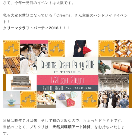
さて、今年一発目のイベントは大阪です。
私も大変お世話になっている「
Creema
」さん主催のハンドメイドイベン
ト！
クリーマクラフトパーティ2018！！！
遠征は昨年７月以来、そして初の大阪なので、ちょっとドキドキです。
当然のごとく、プリクリは「
天然貝螺鈿アート雑貨
」をお持ちいたしま
す。