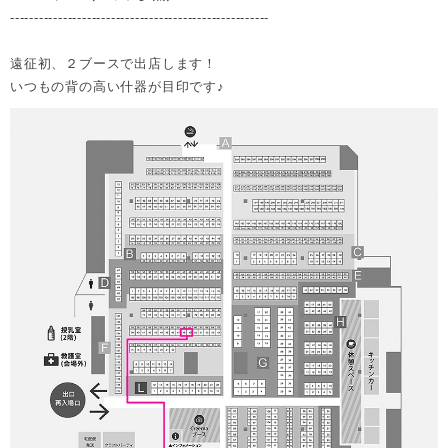
------------------------------------------------------
遠征初、２ブースで出店します！
いつもの背の高い什器が目印です♪