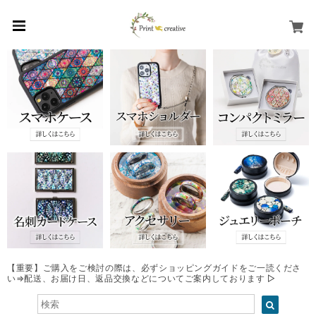
【重要】ご購入をご検討の際は、必ずショッピングガイドをご一読くださ
い⇒配送、お届け日、返品交換などについてご案内しております ▷