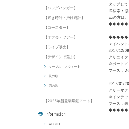
タップして
【バッグハンガー】
ID検索：@pr
【置き時計・掛け時計】
auの方は、
◆◆◆◆◆
【コースター】
【オフ会・ツアー】
◆◆◆◆◆
＜イベント
【ライブ販売】
2017/12/0
【デザインで選ぶ】
クリエイタ
＠ポートメ
マーブル・スウィート
ブース：D-27
風の歌
2017/01/20
恋の歌
クリーマク
＠インテッ
【2025年新登場螺鈿アート】
ブース：未
◆◆◆◆◆
Information
ABOUT