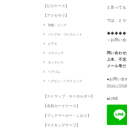
【ピルケース】
と言っても
【アクセサリ】
では、とり
指輪・リング
◆◆◆◆◆
バングル・ブレスレット
＜お問い合
ピアス
問い合わせ
イヤリング
上本、不定
ネックレス
メール等だ
ヘアゴム
●お問い合
ヘアピン・ヘアクリップ
https://the
【ストラップ・キーホルダー】
●LINE
【名刺カードケース】
【ブックマーカー・しおり】
【マスキングテープ】