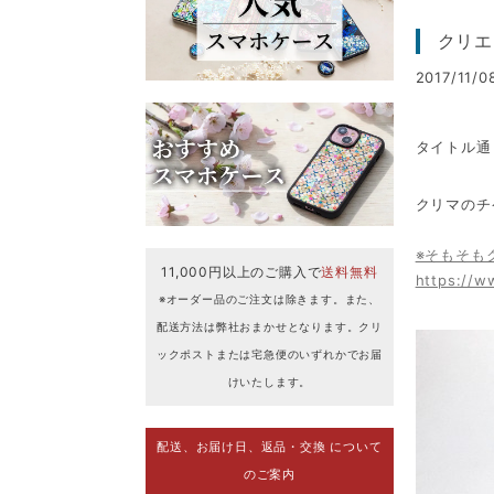
クリエ
2017/11/0
タイトル通
クリマのチ
※そもそも
11,000円以上のご購入で
送料無料
https://w
※オーダー品のご注文は除きます。また、
配送方法は弊社おまかせとなります。クリ
ックポストまたは宅急便のいずれかでお届
けいたします。
配送、お届け日、返品・交換 について
のご案内