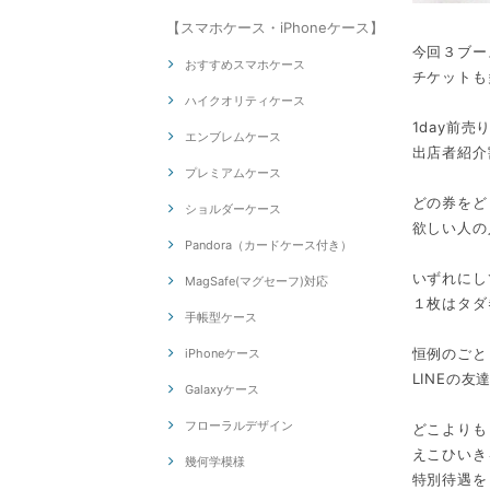
【スマホケース・iPhoneケース】
今回３ブー
おすすめスマホケース
チケットも
ハイクオリティケース
1day前売
エンブレムケース
出店者紹介
プレミアムケース
どの券をど
ショルダーケース
欲しい人の
Pandora（カードケース付き）
いずれにし
MagSafe(マグセーフ)対応
１枚はタダ
手帳型ケース
恒例のごと
iPhoneケース
LINEの友
Galaxyケース
フローラルデザイン
どこよりも
えこひいき
幾何学模様
特別待遇を