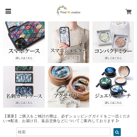
【重要】ご購入をご検討の際は、必ずショッピングガイドをご一読くださ
い⇒配送、お届け日、返品交換などについてご案内しております ▷