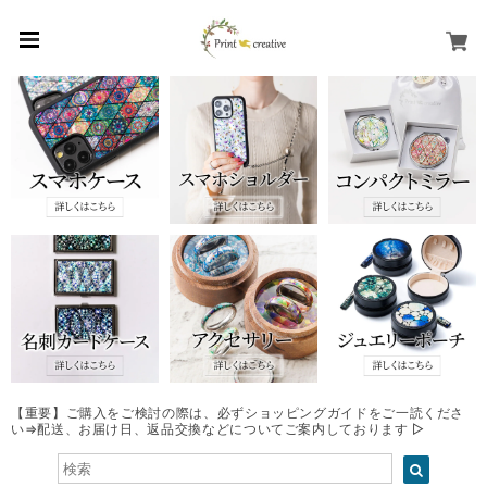
【重要】ご購入をご検討の際は、必ずショッピングガイドをご一読くださ
い⇒配送、お届け日、返品交換などについてご案内しております ▷