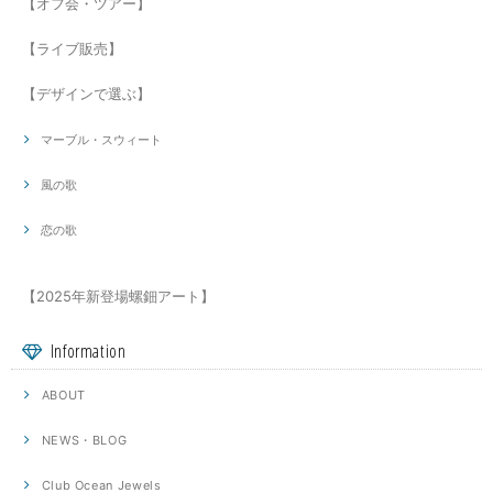
【オフ会・ツアー】
【ライブ販売】
【デザインで選ぶ】
マーブル・スウィート
風の歌
恋の歌
【2025年新登場螺鈿アート】
Information
ABOUT
NEWS・BLOG
Club Ocean Jewels