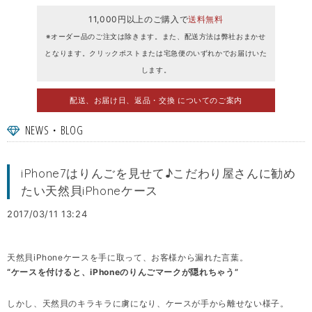
11,000円以上のご購入で
送料無料
※オーダー品のご注文は除きます。また、配送方法は弊社おまかせ
となります。クリックポストまたは宅急便のいずれかでお届けいた
します。
配送、お届け日、返品・交換 についてのご案内
NEWS・BLOG
iPhone7はりんごを見せて♪こだわり屋さんに勧め
たい天然貝iPhoneケース
2017/03/11 13:24
天然貝iPhoneケースを手に取って、お客様から漏れた言葉。
“ケースを付けると、iPhoneのりんごマークが隠れちゃう”
しかし、天然貝のキラキラに虜になり、ケースが手から離せない様子。