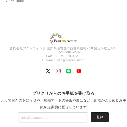
YouTube
合同会社アクトウイング 愛知県名古屋市西区八筋町260 第三平松ビル1F
TEL： 052-508-4517
FAX： 052-508-4518
E-mail：
info@pricre.shop
プリクリからのお手紙を受け取る
とっておきのお知らせや、螺鈿アートの秘密や裏話など、皆様が楽しめるお手
紙を定期的に配信しています
登録