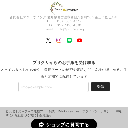
合同会社アクトウイング 愛知県名古屋市西区八筋町260 第三平松ビル1F
TEL： 052-508-4517
FAX： 052-508-4518
E-mail：
info@pricre.shop
プリクリからのお手紙を受け取る
とっておきのお知らせや、螺鈿アートの秘密や裏話など、皆様が楽しめるお手
紙を定期的に配信しています
登録
天然貝のキラキラ螺鈿アート雑貨 Print creative |
プライバシーポリシー
|
特定
商取引法に基づく表記
|
会員規約
ショップに質問する