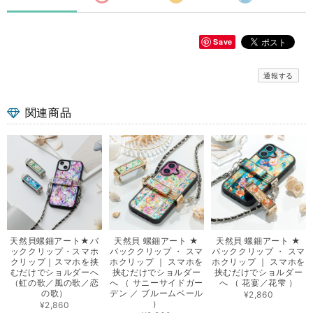
Save
通報する
関連商品
天然貝螺鈿アート★バ
天然貝 螺鈿アート ★
天然貝 螺鈿アート ★
ッククリップ・スマホ
バッククリップ ・ スマ
バッククリップ ・ スマ
クリップ｜スマホを挟
ホクリップ ｜ スマホを
ホクリップ ｜ スマホを
むだけでショルダーへ
挟むだけでショルダー
挟むだけでショルダー
（虹の歌／風の歌／恋
へ （ サニーサイドガー
へ （ 花宴／花雫 ）
の歌）
デン ／ ブルームベール
¥2,860
）
¥2,860