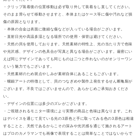
・クリップ装着後の位置移動は必ず取り外して装着をし直してください。
そのまま滑らせて移動させますと、本体またはケース等に傷や汚れなど損
傷の原因となります。
・本体の合金は表面に微細な傷などが入っている場合がございます。
・直射日光や高温多湿となる場所での使用・保管は避けてください。
・天然の貝を使用しております。天然素材の特性上、光の当たり方で色味
や光沢感、デザインの色具合が写真と異なる場合がございます。厳密にい
えば同じデザインであっても同じものは二つと作れないのがオンリーワン
という魅力でもございます。
・天然素材のため斑点やしみが素材自体にあることもございます。
・螺鈿アートの特徴として、貝のつなぎめや製作上発生するせん断亀裂が
ございます。不良ではございませんので、あらかじめご承知おきくださ
い。
・デザインの位置には多少のズレがございます。
・ご視聴されるモニター環境により実際の商品と色味は異なります。これ
はデバイスを通じて見ている光の3原色と手に取ってみる色の3原色は相違
することと、天然であるからこその深みや光沢感を通じて施されるアート
はプロのカメラマンでも画像で表現することは簡単なことではないからで