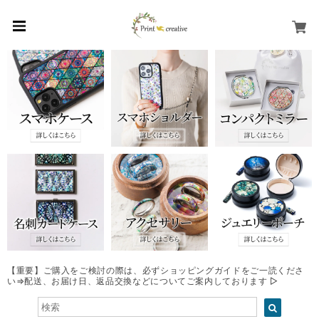
【重要】ご購入をご検討の際は、必ずショッピングガイドをご一読くださ
い⇒配送、お届け日、返品交換などについてご案内しております ▷