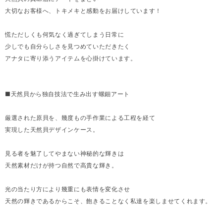
大切なお客様へ、トキメキと感動をお届けしています！
慌ただしくも何気なく過ぎてしまう日常に
少しでも自分らしさを見つめていただきたく
アナタに寄り添うアイテムを心掛けています。
■天然貝から独自技法で生み出す螺鈿アート
厳選された原貝を、幾度もの手作業による工程を経て
実現した天然貝デザインケース。
見る者を魅了してやまない神秘的な輝きは
天然素材だけが持つ自然で高貴な輝き。
光の当たり方により幾重にも表情を変化させ
天然の輝きであるからこそ、飽きることなく私達を楽しませてくれます。