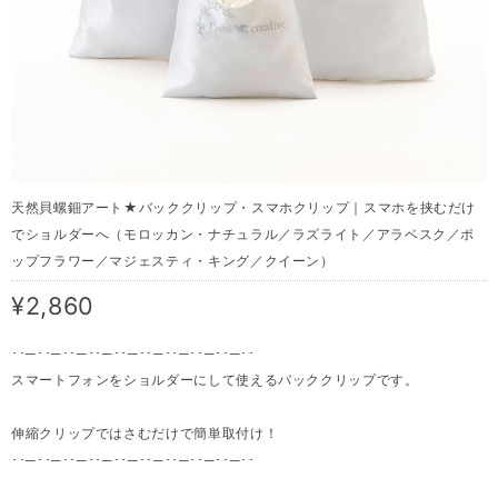
天然貝螺鈿アート★バッククリップ・スマホクリップ｜スマホを挟むだけ
でショルダーへ（モロッカン・ナチュラル／ラズライト／アラベスク／ポ
ップフラワー／マジェスティ・キング／クイーン）
¥2,860
･･─･･─･･─･･─･･─･･─･･─･･─･･─･･
スマートフォンをショルダーにして使えるバッククリップです。
伸縮クリップではさむだけで簡単取付け！
･･─･･─･･─･･─･･─･･─･･─･･─･･─･･