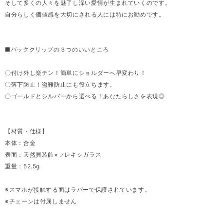
そして多くの人々を魅了し深い愛情が生まれていくのです。
自分らしく価値感を大切にされる人には特にお勧めです。
■バッククリップの３つのいいところ
〇付け外し楽チン！簡単にショルダーへ早変わり！
〇落下防止！盗難防止にも役立ちます。
〇ゴールドとシルバーから選べる！あなたらしさを表現◎
【材質・仕様】
本体：合金
表面：天然貝装飾×フレキシガラス
重量：52.5g
※スマホが接触する面はラバーで保護されています。
※チェーンは付属しません