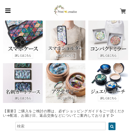
【重要】ご購入をご検討の際は、必ずショッピングガイドをご一読くださ
い⇒配送、お届け日、返品交換などについてご案内しております ▷