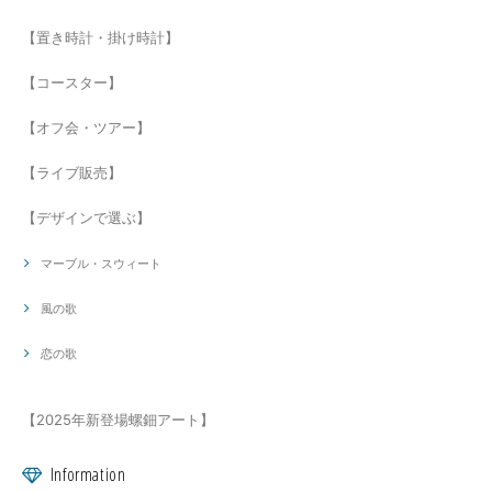
【置き時計・掛け時計】
【コースター】
【オフ会・ツアー】
【ライブ販売】
【デザインで選ぶ】
マーブル・スウィート
風の歌
恋の歌
【2025年新登場螺鈿アート】
Information