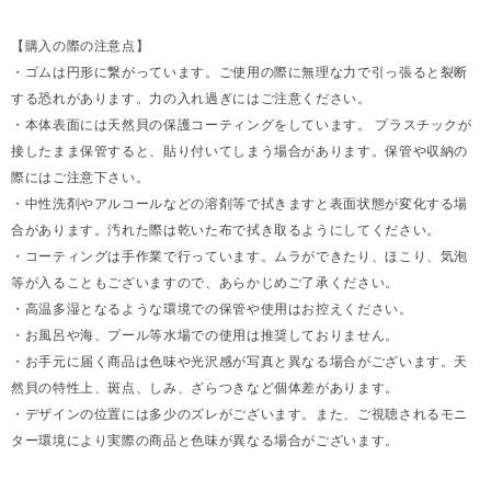
【購入の際の注意点】
・ゴムは円形に繋がっています。ご使用の際に無理な力で引っ張ると裂断
する恐れがあります。力の入れ過ぎにはご注意ください。
・本体表面には天然貝の保護コーティングをしています。 プラスチックが
接したまま保管すると、貼り付いてしまう場合があります。保管や収納の
際にはご注意下さい。
・中性洗剤やアルコールなどの溶剤等で拭きますと表面状態が変化する場
合があります。汚れた際は乾いた布で拭き取るようにしてください。
・コーティングは手作業で行っています。ムラができたり、ほこり、気泡
等が入ることもございますので、あらかじめご了承ください。
・高温多湿となるような環境での保管や使用はお控えください。
・お風呂や海、プール等水場での使用は推奨しておりません。
・お手元に届く商品は色味や光沢感が写真と異なる場合がございます。天
然貝の特性上、斑点、しみ、ざらつきなど個体差があります。
・デザインの位置には多少のズレがございます。また、ご視聴されるモニ
ター環境により実際の商品と色味が異なる場合がございます。