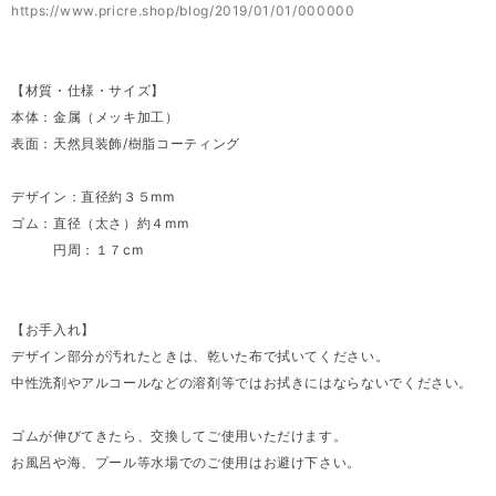
https://www.pricre.shop/blog/2019/01/01/000000
【材質・仕様・サイズ】
本体：金属（メッキ加工）
表面：天然貝装飾/樹脂コーティング
デザイン：直径約３５mm
ゴム：直径（太さ）約４mm
円周：１７cm
【お手入れ】
デザイン部分が汚れたときは、乾いた布で拭いてください。
中性洗剤やアルコールなどの溶剤等ではお拭きにはならないでください。
ゴムが伸びてきたら、交換してご使用いただけます。
お風呂や海、プール等水場でのご使用はお避け下さい。