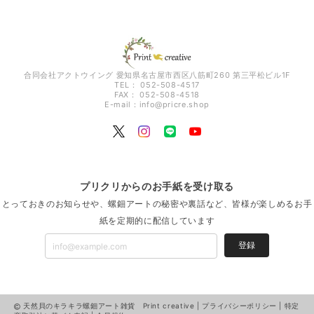
合同会社アクトウイング 愛知県名古屋市西区八筋町260 第三平松ビル1F
TEL： 052-508-4517
FAX： 052-508-4518
E-mail：
info@pricre.shop
プリクリからのお手紙を受け取る
とっておきのお知らせや、螺鈿アートの秘密や裏話など、皆様が楽しめるお手
紙を定期的に配信しています
登録
天然貝のキラキラ螺鈿アート雑貨 Print creative |
プライバシーポリシー
|
特定