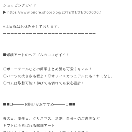
ショッピングガイド
▶
https://www.pricre.shop/blog/2019/01/01/000000_1
※土日祝はお休みをしております。
ーーーーーーーーーーーーーーーーーーーーーーーーー
■螺鈿アートのヘアゴムのココがイイ！
〇ポニーテールなどの簡単まとめ髪も可愛くキマル！
〇パーツの大きさも程よく◎オフィスカジュアルにもイヤミなし。
〇ゴムは取替可能！伸びても切れても安心設計！
■■□―――お揃いがおすすめ―――□■■
母の日、誕生日、クリスマス、送別、自分へのご褒美など
ギフトにも喜ばれる螺鈿アート