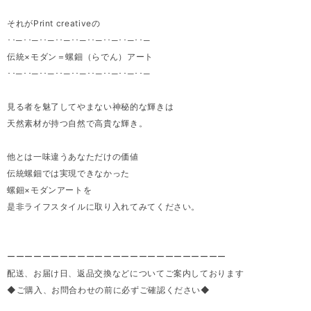
それがPrint creativeの
･･─･･─･･─･･─･･─･･─･･─･･─･･─
伝統×モダン＝螺鈿（らでん）アート
･･─･･─･･─･･─･･─･･─･･─･･─･･─
見る者を魅了してやまない神秘的な輝きは
天然素材が持つ自然で高貴な輝き。
他とは一味違うあなただけの価値
伝統螺鈿では実現できなかった
螺鈿×モダンアートを
是非ライフスタイルに取り入れてみてください。
ーーーーーーーーーーーーーーーーーーーーーーーーー
配送、お届け日、返品交換などについてご案内しております
◆ご購入、お問合わせの前に必ずご確認ください◆