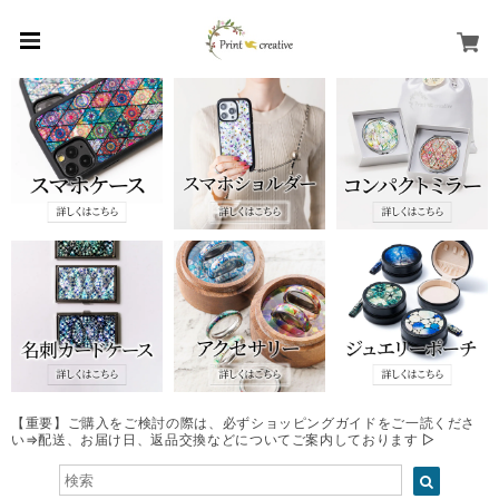
【重要】ご購入をご検討の際は、必ずショッピングガイドをご一読くださ
い⇒配送、お届け日、返品交換などについてご案内しております ▷