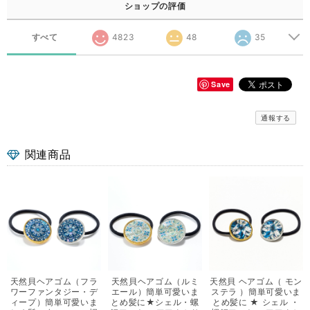
ショップの評価
すべて
4823
48
35
Save
通報する
関連商品
天然貝ヘアゴム（フラ
天然貝ヘアゴム（ルミ
天然貝 ヘアゴム（ モン
ワーファンタジー・デ
エール）簡単可愛いま
ステラ ）簡単可愛いま
ィープ）簡単可愛いま
とめ髪に★シェル・螺
とめ髪に ★ シェル ・