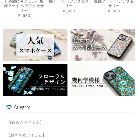
とめ髪に★シェル・螺
鈿アート ヘアアクセサ
螺鈿アート ヘアアクセ
鈿アート ヘアアクセサ
リー
サリー
リー
¥1,980
¥1,980
¥1,980
Category
【NEW☆アイテム】
【おすすめアイテム】