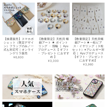
【抽選販売】スマホポ
【数量限定】天然貝 螺
【数量限定】天然貝螺
シェット（限定デザイ
鈿アート ★ ポイント
鈿アート★一粒ピア
ン）フラップのみ／一
リング ・ 指輪 ｜ Ayu
ス・イヤリング（３粒
式も対応可｜オンライ
プロデュース【 ギフト
セット）※アレルギー対
ンゲリラ販売
・ プレゼント におすす
応｜ Ayuプロデュース
め 】
【ギフト・プレゼント
¥6,600
におすすめ】
¥3,300
¥3,960