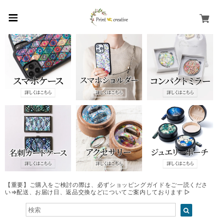
【重要】ご購入をご検討の際は、必ずショッピングガイドをご一読くださ
い⇒配送、お届け日、返品交換などについてご案内しております ▷