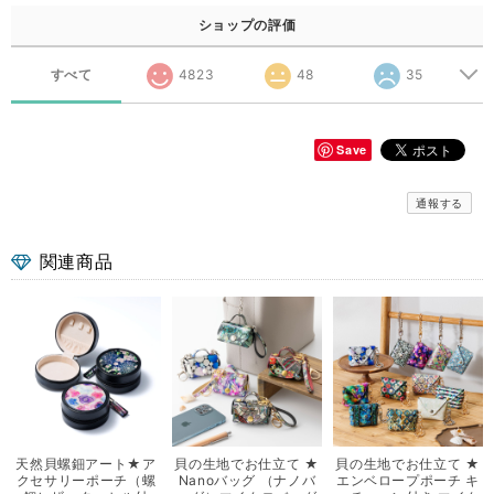
ショップの評価
すべて
4823
48
35
Save
通報する
関連商品
天然貝螺鈿アート★ア
貝の生地でお仕立て ★
貝の生地でお仕立て ★
クセサリーポーチ（螺
Nanoバッグ （ナノバ
エンベロープポーチ キ