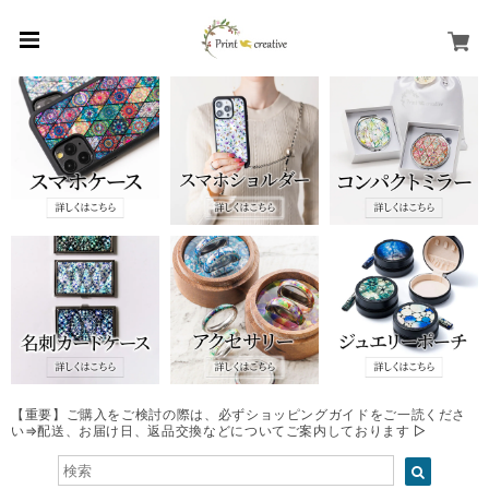
【重要】ご購入をご検討の際は、必ずショッピングガイドをご一読くださ
い⇒配送、お届け日、返品交換などについてご案内しております ▷