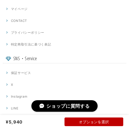
マイページ
CONTACT
プライバシーポリシー
特定商取引法に基づく表記
SNS・Service
保証サービス
X
Instagram
ショップに質問する
LINE
YouTube
¥5,940
オプションを選択