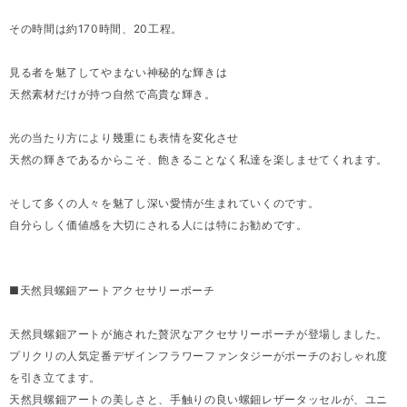
その時間は約170時間、20工程。
見る者を魅了してやまない神秘的な輝きは
天然素材だけが持つ自然で高貴な輝き。
光の当たり方により幾重にも表情を変化させ
天然の輝きであるからこそ、飽きることなく私達を楽しませてくれます。
そして多くの人々を魅了し深い愛情が生まれていくのです。
自分らしく価値感を大切にされる人には特にお勧めです。
■天然貝螺鈿アートアクセサリーポーチ
天然貝螺鈿アートが施された贅沢なアクセサリーポーチが登場しました。
プリクリの人気定番デザインフラワーファンタジーがポーチのおしゃれ度
を引き立てます。
天然貝螺鈿アートの美しさと、手触りの良い螺鈿レザータッセルが、ユニ