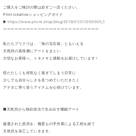
ご購入をご検討の際は必ずご一読ください。
Print creativeショッピングガイド
▶
https://www.pricre.shop/blog/2019/01/01/000000_1
ーーーーーーーーーーーーーーーーーーーーーーーーー
私たちプリクリは、「海の宝石箱」ともいえる
天然貝の真珠層にアートをまとい
大切なお客様へ、トキメキと感動をお届けしています！
慌ただしくも何気なく過ぎてしまう日常に
少しでも自分らしさを見つめていただきたく
アナタに寄り添うアイテムを心掛けています。
■天然貝から独自技法で生み出す螺鈿アート
厳選された原貝を、幾度もの手作業による工程を経て
天然貝を加工していきます。