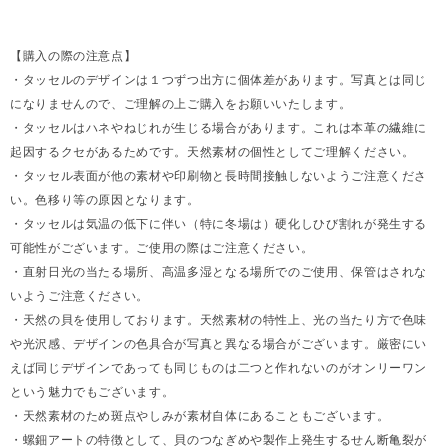
【購入の際の注意点】
・タッセルのデザインは１つずつ出方に個体差があります。写真とは同じ
になりませんので、ご理解の上ご購入をお願いいたします。
・タッセルはハネやねじれが生じる場合があります。これは本革の繊維に
起因するクセがあるためです。天然素材の個性としてご理解ください。
・タッセル表面が他の素材や印刷物と長時間接触しないようご注意くださ
い。色移り等の原因となります。
・タッセルは気温の低下に伴い（特に冬場は）硬化しひび割れが発生する
可能性がございます。ご使用の際はご注意ください。
・直射日光の当たる場所、高温多湿となる場所でのご使用、保管はされな
いようご注意ください。
・天然の貝を使用しております。天然素材の特性上、光の当たり方で色味
や光沢感、デザインの色具合が写真と異なる場合がございます。厳密にい
えば同じデザインであっても同じものは二つと作れないのがオンリーワン
という魅力でもございます。
・天然素材のため斑点やしみが素材自体にあることもございます。
・螺鈿アートの特徴として、貝のつなぎめや製作上発生するせん断亀裂が