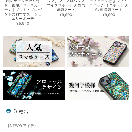
鈿レザータッセル付
ッグ）マイクロバッグ
ーチェーン付き マイク
き）夜桜／ローズガー
マイクロポーチ 天然貝
ロバッグ ミニポーチ 天
デン｜ギフト・プレゼ
螺鈿アート
然貝 螺鈿アート
ントにおすすめ｜ジュ
¥9,900
¥9,900
エリーポーチ
¥5,940
Category
【NEW☆アイテム】