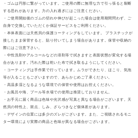
・ゴムは円形に繋がっています。ご使用の際に無理な力で引っ張ると裂断
する恐れがあります。力の入れ過ぎにはご注意ください。
・ご使用開始後のゴムの切れや伸びが起こった場合は使用期間問わず、ご
自身で交換していただくか保証サービスをご利用ください。
・本体表面には天然貝の保護コーティングをしています。 プラスチックが
接したまま保管すると、貼り付いてしまう場合があります。保管や収納の
際にはご注意下さい。
・中性洗剤やアルコールなどの溶剤等で拭きますと表面状態が変化する場
合があります。汚れた際は乾いた布で拭き取るようにしてください。
・コーティングは手作業で行っています。ムラができたり、ほこり、気泡
等が入ることもございますので、あらかじめご了承ください。
・高温多湿となるような環境での保管や使用はお控えください。
・お風呂や海、プール等水場での使用は推奨しておりません。
・お手元に届く商品は色味や光沢感が写真と異なる場合がございます。天
然貝の特性上、斑点、しみ、ざらつきなど個体差があります。
・デザインの位置には多少のズレがございます。また、ご視聴されるモニ
ター環境により実際の商品と色味が異なる場合がございます。