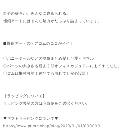
自分の好きが、みんなに褒められる。
螺鈿アートにはそんな魅力がたっぷり詰まっています。
■螺鈿アートのヘアゴムのココがイイ！
〇ポニーテールなどの簡単まとめ髪も可愛くキマル！
〇パーツの大きさも程よく◎オフィスカジュアルにもイヤミなし。
〇ゴムは取替可能！伸びても切れても安心設計！
【ラッピングについて】
ラッピング希望の方は宅急便をご選択ください。
▼ギフトラッピングについて▼
https://www.pricre.shop/blog/2019/01/01/000000