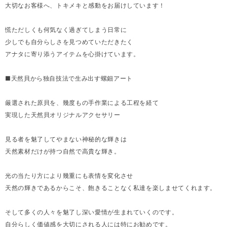
大切なお客様へ、トキメキと感動をお届けしています！
慌ただしくも何気なく過ぎてしまう日常に
少しでも自分らしさを見つめていただきたく
アナタに寄り添うアイテムを心掛けています。
■天然貝から独自技法で生み出す螺鈿アート
厳選された原貝を、幾度もの手作業による工程を経て
実現した天然貝オリジナルアクセサリー
見る者を魅了してやまない神秘的な輝きは
天然素材だけが持つ自然で高貴な輝き。
光の当たり方により幾重にも表情を変化させ
天然の輝きであるからこそ、飽きることなく私達を楽しませてくれます。
そして多くの人々を魅了し深い愛情が生まれていくのです。
自分らしく価値感を大切にされる人には特にお勧めです。