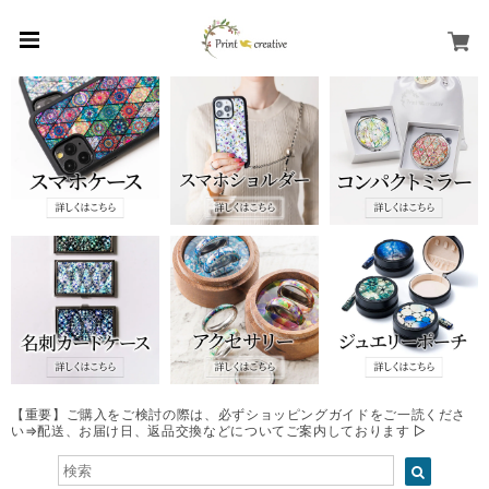
【重要】ご購入をご検討の際は、必ずショッピングガイドをご一読くださ
い⇒配送、お届け日、返品交換などについてご案内しております ▷