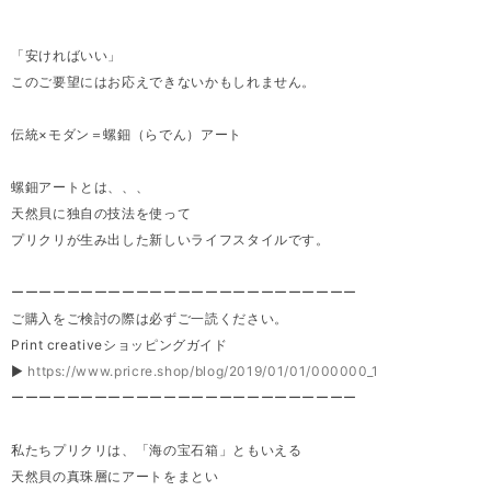
「安ければいい」
このご要望にはお応えできないかもしれません。
伝統×モダン＝螺鈿（らでん）アート
螺鈿アートとは、、、
天然貝に独自の技法を使って
プリクリが生み出した新しいライフスタイルです。
ーーーーーーーーーーーーーーーーーーーーーーーーー
ご購入をご検討の際は必ずご一読ください。
Print creativeショッピングガイド
▶
https://www.pricre.shop/blog/2019/01/01/000000_1
ーーーーーーーーーーーーーーーーーーーーーーーーー
私たちプリクリは、「海の宝石箱」ともいえる
天然貝の真珠層にアートをまとい