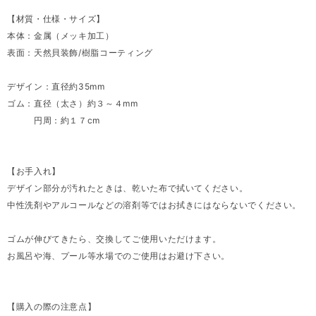
【材質・仕様・サイズ】
本体：金属（メッキ加工）
表面：天然貝装飾/樹脂コーティング
デザイン：直径約35mm
ゴム：直径（太さ）約３～４mm
円周：約１７cm
【お手入れ】
デザイン部分が汚れたときは、乾いた布で拭いてください。
中性洗剤やアルコールなどの溶剤等ではお拭きにはならないでください。
ゴムが伸びてきたら、交換してご使用いただけます。
お風呂や海、プール等水場でのご使用はお避け下さい。
【購入の際の注意点】