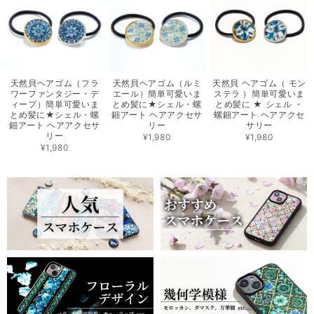
天然貝ヘアゴム（フラ
天然貝ヘアゴム（ルミ
天然貝 ヘアゴム（ モン
ワーファンタジー・デ
エール）簡単可愛いま
ステラ ）簡単可愛いま
ィープ）簡単可愛いま
とめ髪に★シェル・螺
とめ髪に ★ シェル ・
とめ髪に★シェル・螺
鈿アート ヘアアクセサ
螺鈿アート ヘアアクセ
鈿アート ヘアアクセサ
リー
サリー
リー
¥1,980
¥1,980
¥1,980