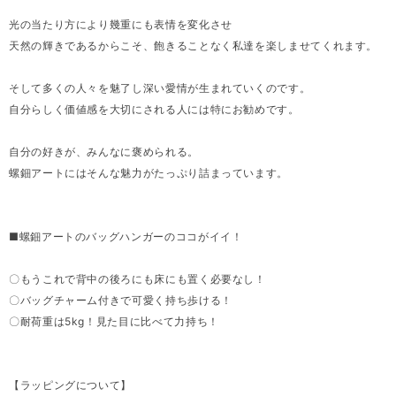
光の当たり方により幾重にも表情を変化させ
天然の輝きであるからこそ、飽きることなく私達を楽しませてくれます。
そして多くの人々を魅了し深い愛情が生まれていくのです。
自分らしく価値感を大切にされる人には特にお勧めです。
自分の好きが、みんなに褒められる。
螺鈿アートにはそんな魅力がたっぷり詰まっています。
■螺鈿アートのバッグハンガーのココがイイ！
〇もうこれで背中の後ろにも床にも置く必要なし！
〇バッグチャーム付きで可愛く持ち歩ける！
〇耐荷重は5kg！見た目に比べて力持ち！
【ラッピングについて】