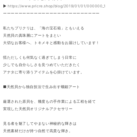
▶
https://www.pricre.shop/blog/2019/01/01/000000_1
ーーーーーーーーーーーーーーーーーーーーーーーーー
私たちプリクリは、「海の宝石箱」ともいえる
天然貝の真珠層にアートをまとい
大切なお客様へ、トキメキと感動をお届けしています！
慌ただしくも何気なく過ぎてしまう日常に
少しでも自分らしさを見つめていただきたく
アナタに寄り添うアイテムを心掛けています。
■天然貝から独自技法で生み出す螺鈿アート
厳選された原貝を、幾度もの手作業による工程を経て
実現した天然貝オリジナルアクセサリー
見る者を魅了してやまない神秘的な輝きは
天然素材だけが持つ自然で高貴な輝き。