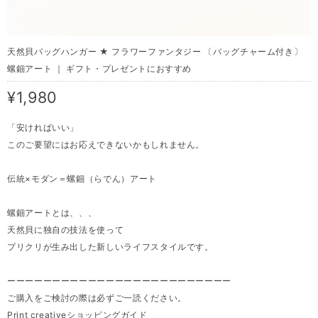
天然貝バッグハンガー ★ フラワーファンタジー 〔バッグチャーム付き〕
螺鈿アート ｜ ギフト・プレゼントにおすすめ
¥1,980
「安ければいい」
このご要望にはお応えできないかもしれません。
伝統×モダン＝螺鈿（らでん）アート
螺鈿アートとは、、、
天然貝に独自の技法を使って
プリクリが生み出した新しいライフスタイルです。
ーーーーーーーーーーーーーーーーーーーーーーーーー
ご購入をご検討の際は必ずご一読ください。
Print creativeショッピングガイド