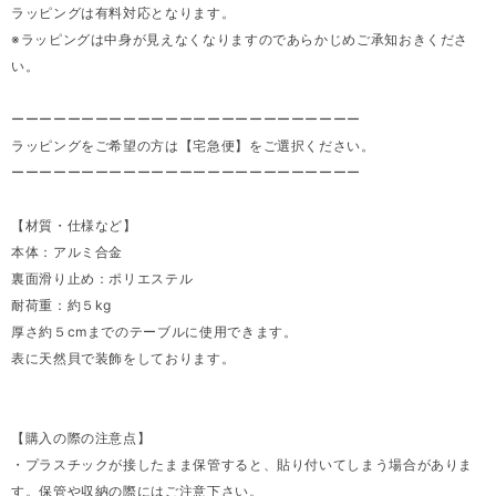
ラッピングは有料対応となります。
※ラッピングは中身が見えなくなりますのであらかじめご承知おきくださ
い。
ーーーーーーーーーーーーーーーーーーーーーーーーー
ラッピングをご希望の方は【宅急便】をご選択ください。
ーーーーーーーーーーーーーーーーーーーーーーーーー
【材質・仕様など】
本体：アルミ合金
裏面滑り止め：ポリエステル
耐荷重：約５kg
厚さ約５cmまでのテーブルに使用できます。
表に天然貝で装飾をしております。
【購入の際の注意点】
・プラスチックが接したまま保管すると、貼り付いてしまう場合がありま
す。保管や収納の際にはご注意下さい。