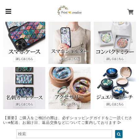
【重要】ご購入をご検討の際は、必ずショッピングガイドをご一読くださ
い⇒配送、お届け日、返品交換などについてご案内しております ▷