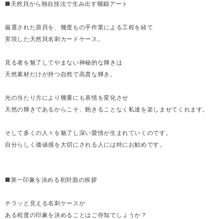
■天然貝から独自技法で生み出す螺鈿アート
厳選された原貝を、幾度もの手作業による工程を経て
実現した天然貝名刺カードケース。
見る者を魅了してやまない神秘的な輝きは
天然素材だけが持つ自然で高貴な輝き。
光の当たり方により幾重にも表情を変化させ
天然の輝きであるからこそ、飽きることなく私達を楽しませてくれます。
そして多くの人々を魅了し深い愛情が生まれていくのです。
自分らしく価値感を大切にされる人には特にお勧めです。
■第一印象を決める初対面の挨拶
チラッと見える名刺ケースが
ある程度の印象を決めることはご存知でしょうか？