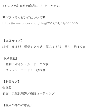
※おまとめ対象外の商品にご注意ください
▼ギフトラッピングについて▼
https://www.pricre.shop/blog/2019/01/01/000000
【本体サイズ】
縦幅：５８ﾐﾘ 横幅：９４ﾐﾘ 厚み：７ﾐﾘ 重さ：約４０g
[収納枚数]
・名刺／ポイントカード：２０枚
・クレジットカード：５枚程度
【材質など】
金属製
表面：天然貝装飾／樹脂コーティング
【購入の際の注意点】