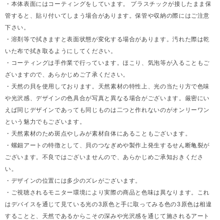
・本体表面にはコーティングをしています。 プラスチックが接したまま保
管すると、貼り付いてしまう場合があります。保管や収納の際にはご注意
下さい。
・溶剤等で拭きますと表面状態が変化する場合があります。汚れた際は乾
いた布で拭き取るようにしてください。
・コーティングは手作業で行っています。ほこり、気泡等が入ることもご
ざいますので、あらかじめご了承ください。
・天然の貝を使用しております。天然素材の特性上、光の当たり方で色味
や光沢感、デザインの色具合が写真と異なる場合がございます。厳密にい
えば同じデザインであっても同じものは二つと作れないのがオンリーワン
という魅力でもございます。
・天然素材のため斑点やしみが素材自体にあることもございます。
・螺鈿アートの特徴として、貝のつなぎめや製作上発生するせん断亀裂が
ございます。不良ではございませんので、あらかじめご承知おきくださ
い。
・デザインの位置には多少のズレがございます。
・ご視聴されるモニター環境により実際の商品と色味は異なります。これ
はデバイスを通じて見ている光の3原色と手に取ってみる色の3原色は相違
することと、天然であるからこその深みや光沢感を通じて施されるアート