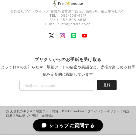
合同会社アクトウイング 愛知県名古屋市西区八筋町260 第三平松ビル1F
TEL： 052-508-4517
FAX： 052-508-4518
E-mail：
info@pricre.shop
プリクリからのお手紙を受け取る
とっておきのお知らせや、螺鈿アートの秘密や裏話など、皆様が楽しめるお手
紙を定期的に配信しています
登録
天然貝のキラキラ螺鈿アート雑貨 Print creative |
プライバシーポリシー
|
特定
商取引法に基づく表記
|
会員規約
ショップに質問する