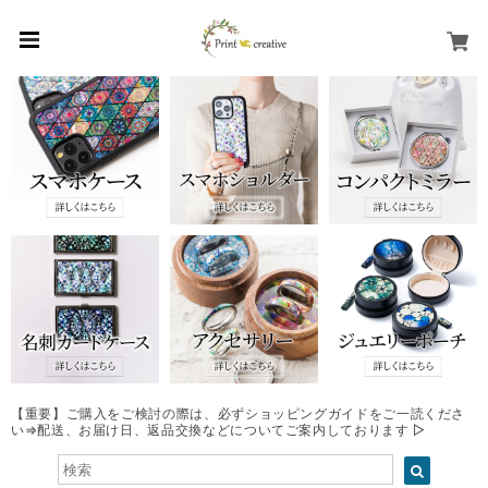
【重要】ご購入をご検討の際は、必ずショッピングガイドをご一読くださ
い⇒配送、お届け日、返品交換などについてご案内しております ▷