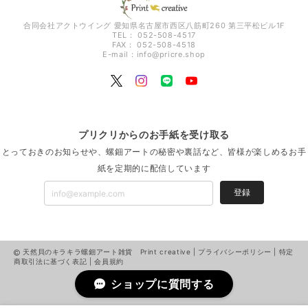
合同会社アクトウイング 愛知県名古屋市西区八筋町260 第三平松ビル1F
TEL： 052-508-4517
FAX： 052-508-4518
E-mail：
info@pricre.shop
プリクリからのお手紙を受け取る
とっておきのお知らせや、螺鈿アートの秘密や裏話など、皆様が楽しめるお手
紙を定期的に配信しています
登録
天然貝のキラキラ螺鈿アート雑貨 Print creative |
プライバシーポリシー
|
特定
商取引法に基づく表記
|
会員規約
ショップに質問する