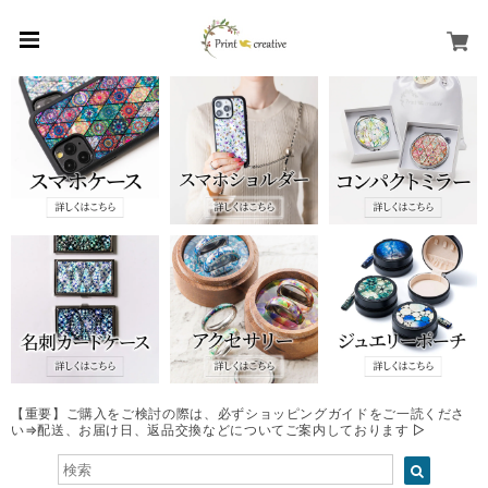
【重要】ご購入をご検討の際は、必ずショッピングガイドをご一読くださ
い⇒配送、お届け日、返品交換などについてご案内しております ▷