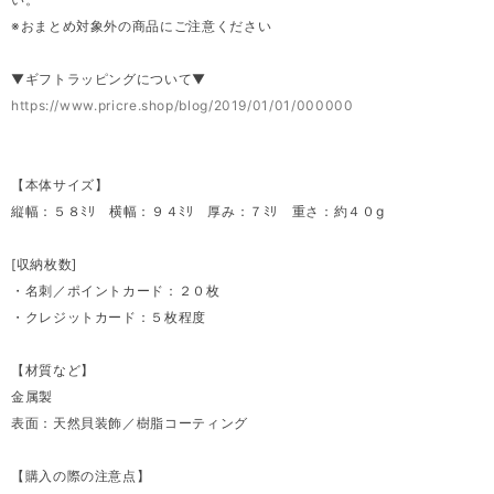
※おまとめ対象外の商品にご注意ください
▼ギフトラッピングについて▼
https://www.pricre.shop/blog/2019/01/01/000000
【本体サイズ】
縦幅：５８ﾐﾘ 横幅：９４ﾐﾘ 厚み：７ﾐﾘ 重さ：約４０g
[収納枚数]
・名刺／ポイントカード：２０枚
・クレジットカード：５枚程度
【材質など】
金属製
表面：天然貝装飾／樹脂コーティング
【購入の際の注意点】