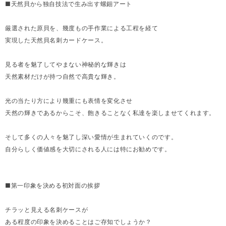
■天然貝から独自技法で生み出す螺鈿アート
厳選された原貝を、幾度もの手作業による工程を経て
実現した天然貝名刺カードケース。
見る者を魅了してやまない神秘的な輝きは
天然素材だけが持つ自然で高貴な輝き。
光の当たり方により幾重にも表情を変化させ
天然の輝きであるからこそ、飽きることなく私達を楽しませてくれます。
そして多くの人々を魅了し深い愛情が生まれていくのです。
自分らしく価値感を大切にされる人には特にお勧めです。
■第一印象を決める初対面の挨拶
チラッと見える名刺ケースが
ある程度の印象を決めることはご存知でしょうか？