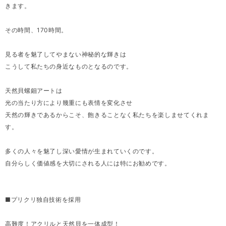
きます。
その時間、170時間。
見る者を魅了してやまない神秘的な輝きは
こうして私たちの身近なものとなるのです。
天然貝螺鈿アートは
光の当たり方により幾重にも表情を変化させ
天然の輝きであるからこそ、飽きることなく私たちを楽しませてくれま
す。
多くの人々を魅了し深い愛情が生まれていくのです。
自分らしく価値感を大切にされる人には特にお勧めです。
■プリクリ独自技術を採用
高難度！アクリルと天然貝を一体成型！