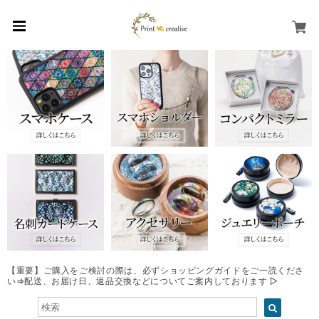
【重要】ご購入をご検討の際は、必ずショッピングガイドをご一読くださ
い⇒配送、お届け日、返品交換などについてご案内しております ▷