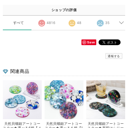
ショップの評価
すべて
4816
48
35
Save
通報する
関連商品
天然貝螺鈿アートコー
天然貝螺鈿アートコー
天然貝螺鈿アートコー
スター★選べる6柄【４
スター★選べる６柄【1
スター★夜明けシリー