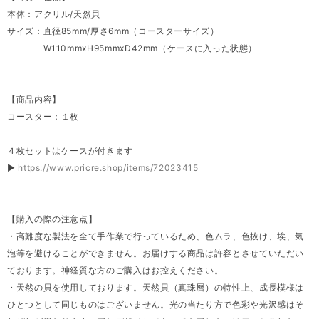
本体：アクリル/天然貝
サイズ：直径85mm/厚さ6mm（コースターサイズ）
W110mmxH95mmxD42mm（ケースに入った状態）
【商品内容】
コースター：１枚
４枚セットはケースが付きます
▶
https://www.pricre.shop/items/72023415
【購入の際の注意点】
・高難度な製法を全て手作業で行っているため、色ムラ、色抜け、埃、気
泡等を避けることができません。お届けする商品は許容とさせていただい
ております。神経質な方のご購入はお控えください。
・天然の貝を使用しております。天然貝（真珠層）の特性上、成長模様は
ひとつとして同じものはございません。光の当たり方で色彩や光沢感はそ