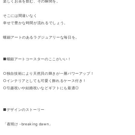
楽しくお茶を飲む、その瞬間を。
そこには間違いなく
幸せで豊かな時間が流れるでしょう。
螺鈿アートのあるラグジュアリーな毎日を。
■螺鈿アートコースターのここがいい！
○独自技術により天然貝の輝きが一層パワーアップ！
○インテリアとしても可愛く飾れるケース付き！
○引越祝いや結婚祝いなどギフトにも最適◎
■デザインのストーリー
「夜明け -breaking dawn」