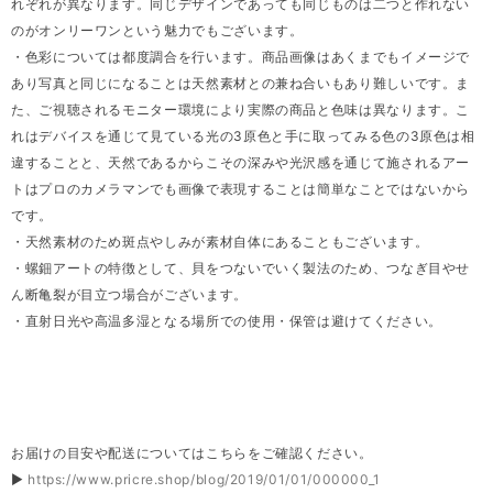
れぞれが異なります。同じデザインであっても同じものは二つと作れない
のがオンリーワンという魅力でもございます。
・色彩については都度調合を行います。商品画像はあくまでもイメージで
あり写真と同じになることは天然素材との兼ね合いもあり難しいです。ま
た、ご視聴されるモニター環境により実際の商品と色味は異なります。こ
れはデバイスを通じて見ている光の3原色と手に取ってみる色の3原色は相
違することと、天然であるからこその深みや光沢感を通じて施されるアー
トはプロのカメラマンでも画像で表現することは簡単なことではないから
です。
・天然素材のため斑点やしみが素材自体にあることもございます。
・螺鈿アートの特徴として、貝をつないでいく製法のため、つなぎ目やせ
ん断亀裂が目立つ場合がございます。
・直射日光や高温多湿となる場所での使用・保管は避けてください。
お届けの目安や配送についてはこちらをご確認ください。
▶
https://www.pricre.shop/blog/2019/01/01/000000_1