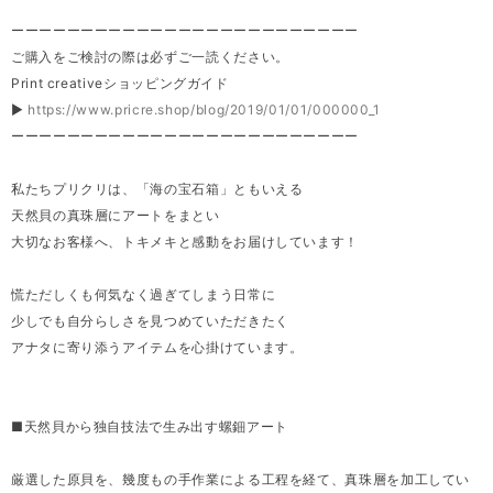
ーーーーーーーーーーーーーーーーーーーーーーーーー
ご購入をご検討の際は必ずご一読ください。
Print creativeショッピングガイド
▶
https://www.pricre.shop/blog/2019/01/01/000000_1
ーーーーーーーーーーーーーーーーーーーーーーーーー
私たちプリクリは、「海の宝石箱」ともいえる
天然貝の真珠層にアートをまとい
大切なお客様へ、トキメキと感動をお届けしています！
慌ただしくも何気なく過ぎてしまう日常に
少しでも自分らしさを見つめていただきたく
アナタに寄り添うアイテムを心掛けています。
■天然貝から独自技法で生み出す螺鈿アート
厳選した原貝を、幾度もの手作業による工程を経て、真珠層を加工してい