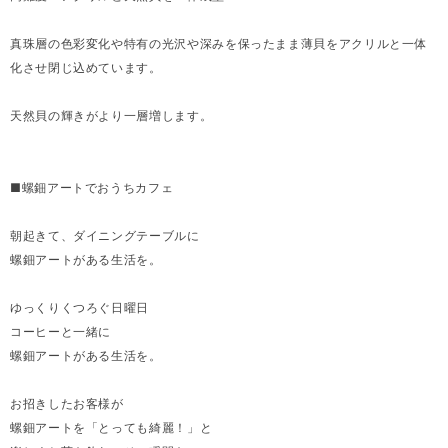
真珠層の色彩変化や特有の光沢や深みを保ったまま薄貝をアクリルと一体
化させ閉じ込めています。
天然貝の輝きがより一層増します。
■螺鈿アートでおうちカフェ
朝起きて、ダイニングテーブルに
螺鈿アートがある生活を。
ゆっくりくつろぐ日曜日
コーヒーと一緒に
螺鈿アートがある生活を。
お招きしたお客様が
螺鈿アートを「とっても綺麗！」と