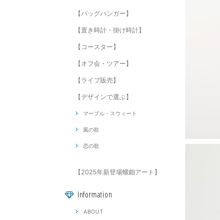
【バッグハンガー】
【置き時計・掛け時計】
【コースター】
【オフ会・ツアー】
【ライブ販売】
【デザインで選ぶ】
マーブル・スウィート
風の歌
恋の歌
【2025年新登場螺鈿アート】
Information
ABOUT