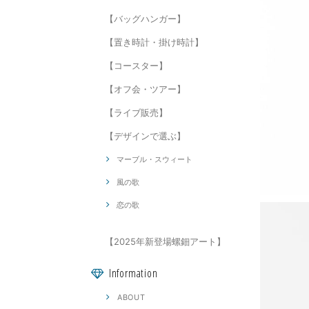
【バッグハンガー】
【置き時計・掛け時計】
【コースター】
【オフ会・ツアー】
【ライブ販売】
【デザインで選ぶ】
マーブル・スウィート
風の歌
恋の歌
【2025年新登場螺鈿アート】
Information
ABOUT