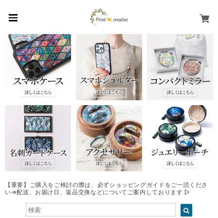
【重要】ご購入をご検討の際は、必ずショッピングガイドをご一読くださ
い⇒配送、お届け日、返品交換などについてご案内しております ▷