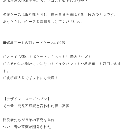
ある程度の印象を決めることはご存知でしょうか？
名刺ケースは服や靴と同じ、自分自身を表現する手段のひとつです。
あなたらしいケースを是非見つけてくださいね。
■螺鈿アート名刺カードケースの特徴
〇とっても薄い！ポケットにもスッキリ収納サイズ！
〇入るのは名刺だけではない！メイクパレットや救急箱にも応用できま
す。
〇化粧箱入りでギフトにも最適！
【デザイン：ローズヘブン】
その昔、開発不可能と言われた青い薔薇
開発者たちが長年の研究を重ね
ついに青い薔薇が開発された