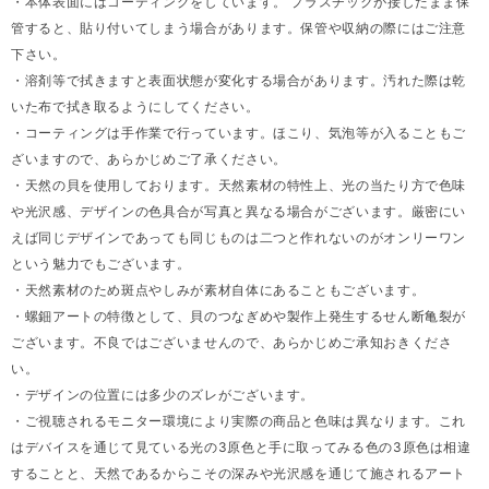
・本体表面にはコーティングをしています。 プラスチックが接したまま保
管すると、貼り付いてしまう場合があります。保管や収納の際にはご注意
下さい。
・溶剤等で拭きますと表面状態が変化する場合があります。汚れた際は乾
いた布で拭き取るようにしてください。
・コーティングは手作業で行っています。ほこり、気泡等が入ることもご
ざいますので、あらかじめご了承ください。
・天然の貝を使用しております。天然素材の特性上、光の当たり方で色味
や光沢感、デザインの色具合が写真と異なる場合がございます。厳密にい
えば同じデザインであっても同じものは二つと作れないのがオンリーワン
という魅力でもございます。
・天然素材のため斑点やしみが素材自体にあることもございます。
・螺鈿アートの特徴として、貝のつなぎめや製作上発生するせん断亀裂が
ございます。不良ではございませんので、あらかじめご承知おきくださ
い。
・デザインの位置には多少のズレがございます。
・ご視聴されるモニター環境により実際の商品と色味は異なります。これ
はデバイスを通じて見ている光の3原色と手に取ってみる色の3原色は相違
することと、天然であるからこその深みや光沢感を通じて施されるアート