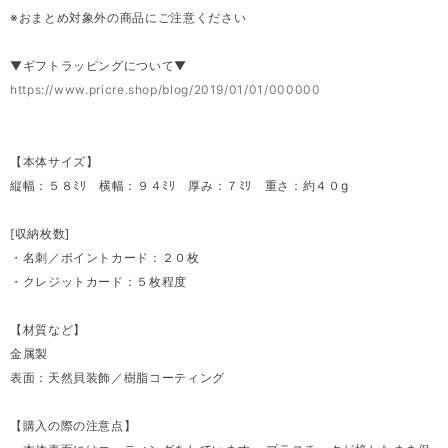
※おまとめ対象外の商品にご注意ください
▼ギフトラッピングについて▼
https://www.pricre.shop/blog/2019/01/01/000000
【本体サイズ】
縦幅：５８ﾐﾘ 横幅：９４ﾐﾘ 厚み：７ﾐﾘ 重さ：約４０g
[収納枚数]
・名刺／ポイントカード：２０枚
・クレジットカード：５枚程度
【材質など】
金属製
表面：天然貝装飾／樹脂コーティング
【購入の際の注意点】