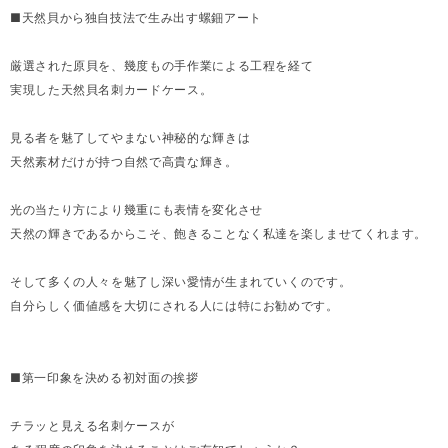
■天然貝から独自技法で生み出す螺鈿アート
厳選された原貝を、幾度もの手作業による工程を経て
実現した天然貝名刺カードケース。
見る者を魅了してやまない神秘的な輝きは
天然素材だけが持つ自然で高貴な輝き。
光の当たり方により幾重にも表情を変化させ
天然の輝きであるからこそ、飽きることなく私達を楽しませてくれます。
そして多くの人々を魅了し深い愛情が生まれていくのです。
自分らしく価値感を大切にされる人には特にお勧めです。
■第一印象を決める初対面の挨拶
チラッと見える名刺ケースが