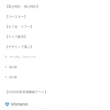
【置き時計・掛け時計】
【コースター】
【オフ会・ツアー】
【ライブ販売】
【デザインで選ぶ】
マーブル・スウィート
風の歌
恋の歌
【2025年新登場螺鈿アート】
Information