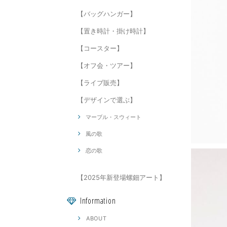
【バッグハンガー】
【置き時計・掛け時計】
【コースター】
【オフ会・ツアー】
【ライブ販売】
【デザインで選ぶ】
マーブル・スウィート
風の歌
恋の歌
【2025年新登場螺鈿アート】
Information
ABOUT