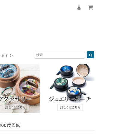
ます ▷
60度回転