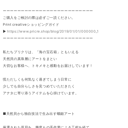
ーーーーーーーーーーーーーーーーーーーーーーーーー
ご購入をご検討の際は必ずご一読ください。
Print creativeショッピングガイド
▶
https://www.pricre.shop/blog/2019/01/01/000000_1
ーーーーーーーーーーーーーーーーーーーーーーーーー
私たちプリクリは、「海の宝石箱」ともいえる
天然貝の真珠層にアートをまとい
大切なお客様へ、トキメキと感動をお届けしています！
慌ただしくも何気なく過ぎてしまう日常に
少しでも自分らしさを見つめていただきたく
アナタに寄り添うアイテムを心掛けています。
■天然貝から独自技法で生み出す螺鈿アート
厳選された原貝を、幾度もの手作業による工程を経て