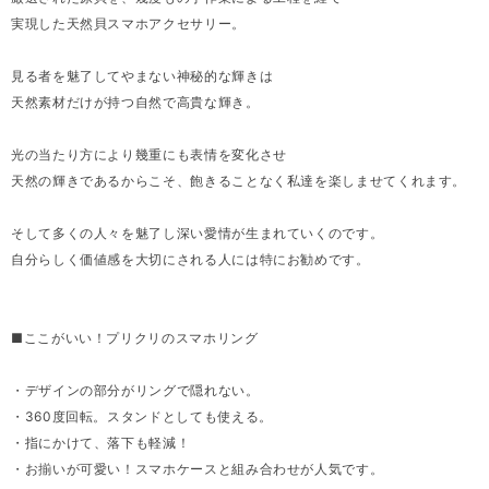
実現した天然貝スマホアクセサリー。
見る者を魅了してやまない神秘的な輝きは
天然素材だけが持つ自然で高貴な輝き。
光の当たり方により幾重にも表情を変化させ
天然の輝きであるからこそ、飽きることなく私達を楽しませてくれます。
そして多くの人々を魅了し深い愛情が生まれていくのです。
自分らしく価値感を大切にされる人には特にお勧めです。
■ここがいい！プリクリのスマホリング
・デザインの部分がリングで隠れない。
・360度回転。スタンドとしても使える。
・指にかけて、落下も軽減！
・お揃いが可愛い！スマホケースと組み合わせが人気です。