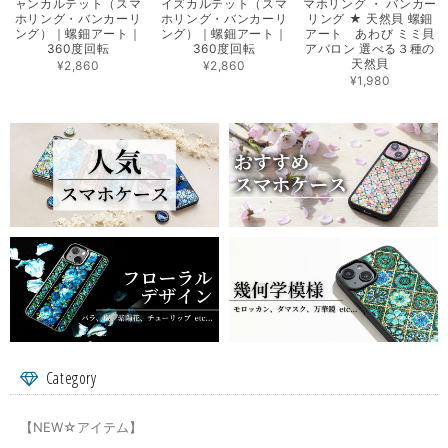
ャンカルテット（スマ
イズカルテット（スマ
マホリング ・ バンカー
ホリング・バンカーリ
ホリング・バンカーリ
リング ★ 天然貝 螺鈿
ング）｜螺鈿アート｜
ング）｜螺鈿アート｜
アート あわび ミミ貝
360度回転
360度回転
アバロン 選べる３種の
天然貝
¥2,860
¥2,860
¥1,980
Category
【NEW☆アイテム】