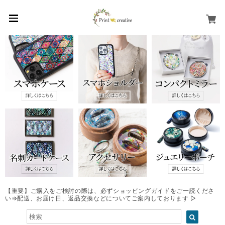
【重要】ご購入をご検討の際は、必ずショッピングガイドをご一読くださ
い⇒配送、お届け日、返品交換などについてご案内しております ▷