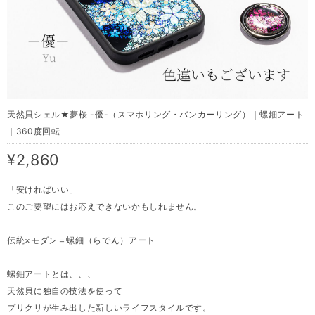
天然貝シェル★夢桜 -優-（スマホリング・バンカーリング）｜螺鈿アート
｜360度回転
¥2,860
「安ければいい」
このご要望にはお応えできないかもしれません。
伝統×モダン＝螺鈿（らでん）アート
螺鈿アートとは、、、
天然貝に独自の技法を使って
プリクリが生み出した新しいライフスタイルです。