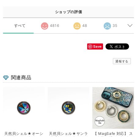
ショップの評価
すべて
4816
48
35
Save
通報する
関連商品
天然貝シェル★オーシ
天然貝シェル★サンラ
【 MagSafe 対応】 ス