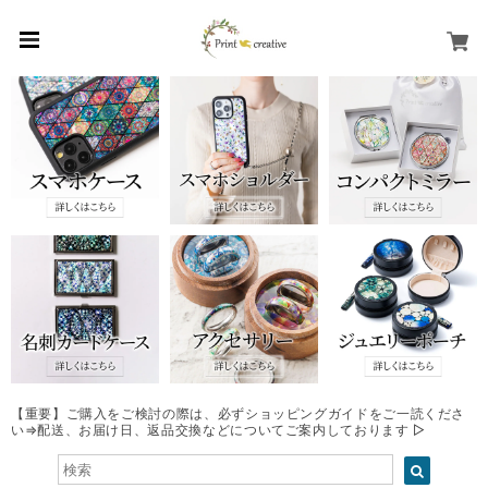
【重要】ご購入をご検討の際は、必ずショッピングガイドをご一読くださ
い⇒配送、お届け日、返品交換などについてご案内しております ▷