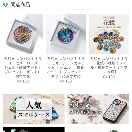
関連商品
天然貝 コンパクトミラ
天然貝 コンパクトミラ
天然貝 コンパクトミラ
ー（ミセス・ローズ）
ー（ オーシャンカルテ
ー 花鏡16種類 | シェ
シェル・螺鈿アート｜
ット ）シェル ・ 螺鈿
ル・螺鈿アート【ギフ
プレゼント・ギフトに
アート ｜ プレゼント・
トに最適】
おすすめ
ギフトにおすすめ
¥4,180
¥4,180
¥4,180