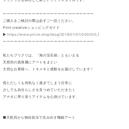
ーーーーーーーーーーーーーーーーーーーーーーーーー
ご購入をご検討の際は必ずご一読ください。
Print creativeショッピングガイド
▶
https://www.pricre.shop/blog/2019/01/01/000000_1
ーーーーーーーーーーーーーーーーーーーーーーーーー
私たちプリクリは、「海の宝石箱」ともいえる
天然貝の真珠層にアートをまとい
大切なお客様へ、トキメキと感動をお届けしています！
慌ただしくも何気なく過ぎてしまう日常に
少しでも自分らしさを見つめていただきたく
アナタに寄り添うアイテムを心掛けています。
■天然貝から独自技法で生み出す螺鈿アート