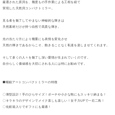
厳選された原貝を、幾度もの手作業による工程を経て
実現した天然貝コンパクトミラー。
見る者を魅了してやまない神秘的な輝きは
天然素材だけが持つ自然で高貴な輝き。
光の当たり方により幾重にも表情を変化させ
天然の輝きであるからこそ、飽きることなく私達を楽しませてくれます。
そして多くの人々を魅了し深い愛情が生まれていくのです。
自分らしく価値感を大切にされる人には特にお勧めです。
■螺鈿アートコンパクトミラーの特徴
〇薄型設計！手のひらサイズ！ポーチや小さな鞄にもスッキリ納まる！
〇キラキラのデザインでメイク直しも楽しい！女子力UPで一石二鳥！
〇化粧箱入りでギフトにも最適！