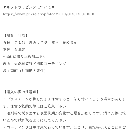
▼ギフトラッピングについて▼
https://www.pricre.shop/blog/2019/01/01/000000
【材質・仕様】
直径：７１ﾐﾘ 厚み：７ﾐﾘ 重さ：約６５g
本体：金属製
※底面に滑り止め加工あり
表面：天然貝装飾／樹脂コーティング
鏡：両面（片面拡大鏡付）
【購入の際の注意点】
・プラスチックが接したまま保管すると、貼り付いてしまう場合がありま
す。保管や収納の際にはご注意下さい。
・溶剤等で拭きますと表面状態が変化する場合があります。汚れた際は乾
いた布で拭き取るようにしてください。
・コーティングは手作業で行っています。ほこり、気泡等が入ることもご