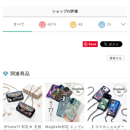
ショップの評価
すべて
4816
48
35
Save
通報する
関連商品
iPhone17 対応☆ 天然
MagSafe対応 エンブレ
【 スマホショルダー