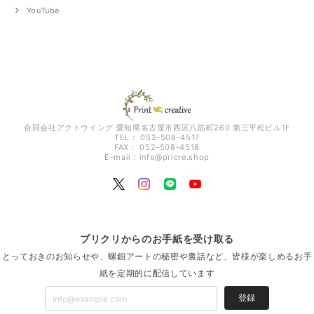
YouTube
合同会社アクトウイング 愛知県名古屋市西区八筋町260 第三平松ビル1F
TEL： 052-508-4517
FAX： 052-508-4518
E-mail：
info@pricre.shop
プリクリからのお手紙を受け取る
とっておきのお知らせや、螺鈿アートの秘密や裏話など、皆様が楽しめるお手
紙を定期的に配信しています
登録