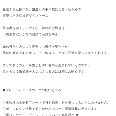
厳選された原貝を、幾度もの手作業による工程を経て
実現した天然貝デザインケース。
見る者を魅了してやまない神秘的な輝きは
天然素材だけが持つ自然で高貴な輝き。
光の当たり方により幾重にも表情を変化させ
天然の輝きであるからこそ、飽きることなく私達を楽しませてくれます。
そして多くの人々を魅了し深い愛情が生まれていくのです。
自分らしく価値感を大切にされる人には特にお勧めです。
■プレミアムケースの３つの良いところ
〇柔軟性ある樹脂プレートで貝を保護。貝を傷つけることはありません。
〇ポリウレタン仕様で柔らかいバンパー。衝撃緩和に役立ちます。
〇選べるカラー。ゴールドとシルバーで高級感がUP。