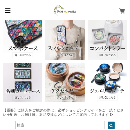
【重要】ご購入をご検討の際は、必ずショッピングガイドをご一読くださ
い⇒配送、お届け日、返品交換などについてご案内しております ▷