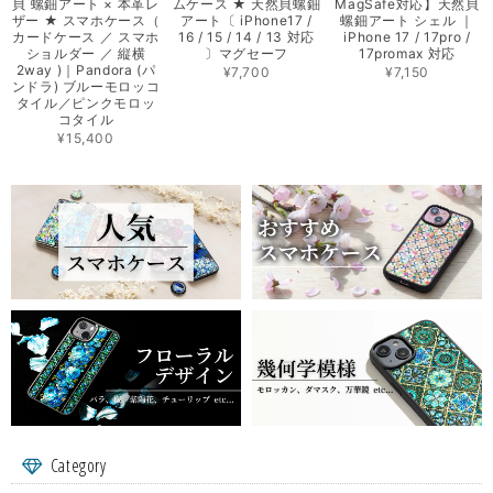
貝 螺鈿アート × 本革レ
ムケース ★ 天然貝螺鈿
MagSafe対応】天然貝
ザー ★ スマホケース（
アート〔 iPhone17 /
螺鈿アート シェル ｜
カードケース ／ スマホ
16 / 15 / 14 / 13 対応
iPhone 17 / 17pro /
ショルダー ／ 縦横
〕マグセーフ
17promax 対応
2way )｜Pandora (パ
¥7,700
¥7,150
ンドラ) ブルーモロッコ
タイル／ピンクモロッ
コタイル
¥15,400
Category