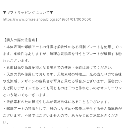
▼ギフトラッピングについて▼
https://www.pricre.shop/blog/2019/01/01/000000
【購入の際の注意点】
・本体表面の螺鈿アートの保護は柔軟性のある樹脂プレートを使用してい
ます。柔軟性はありますが、無理な装脱着を行うとプレートが破損する恐
れもございます。
・直射日光や高温多湿となる場所での使用・保管は避けてください。
・天然の貝を使用しております。天然素材の特性上、光の当たり方で色味
や光沢感、デザインの色具合が写真と異なる場合がございます。厳密にい
えば同じデザインであっても同じものは二つと作れないのがオンリーワン
という魅力でもございます。
・天然素材のため斑点やしみが素材自体にあることもございます。
・螺鈿アートの特徴として、貝のつなぎめや製作上発生するせん断亀裂が
ございます。不良ではございませんので、あらかじめご承知おきくださ
い。