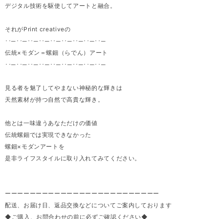
デジタル技術を駆使してアートと融合。
それがPrint creativeの
･･─･･─･･─･･─･･─･･─･･─･･─･･─
伝統×モダン＝螺鈿（らでん）アート
･･─･･─･･─･･─･･─･･─･･─･･─･･─
見る者を魅了してやまない神秘的な輝きは
天然素材が持つ自然で高貴な輝き。
他とは一味違うあなただけの価値
伝統螺鈿では実現できなかった
螺鈿×モダンアートを
是非ライフスタイルに取り入れてみてください。
ーーーーーーーーーーーーーーーーーーーーーーーーー
配送、お届け日、返品交換などについてご案内しております
◆ご購入、お問合わせの前に必ずご確認ください◆