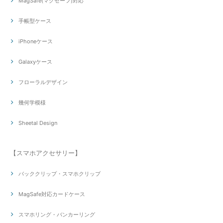
MagSafe(マグセーフ)対応
手帳型ケース
iPhoneケース
Galaxyケース
フローラルデザイン
幾何学模様
Sheetal Design
【スマホアクセサリー】
バッククリップ・スマホクリップ
MagSafe対応カードケース
スマホリング・バンカーリング