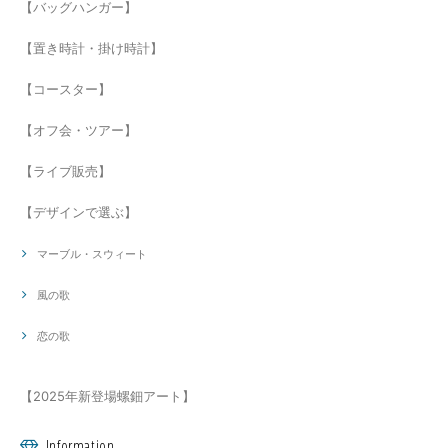
【バッグハンガー】
【置き時計・掛け時計】
【コースター】
【オフ会・ツアー】
【ライブ販売】
【デザインで選ぶ】
マーブル・スウィート
風の歌
恋の歌
【2025年新登場螺鈿アート】
Information