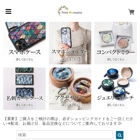
【重要】ご購入をご検討の際は、必ずショッピングガイドをご一読くださ
い⇒配送、お届け日、返品交換などについてご案内しております ▷