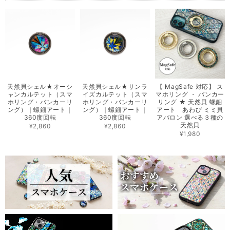
天然貝シェル★オーシ
天然貝シェル★サンラ
【 MagSafe 対応】 ス
ャンカルテット（スマ
イズカルテット（スマ
マホリング ・ バンカー
ホリング・バンカーリ
ホリング・バンカーリ
リング ★ 天然貝 螺鈿
ング）｜螺鈿アート｜
ング）｜螺鈿アート｜
アート あわび ミミ貝
360度回転
360度回転
アバロン 選べる３種の
天然貝
¥2,860
¥2,860
¥1,980