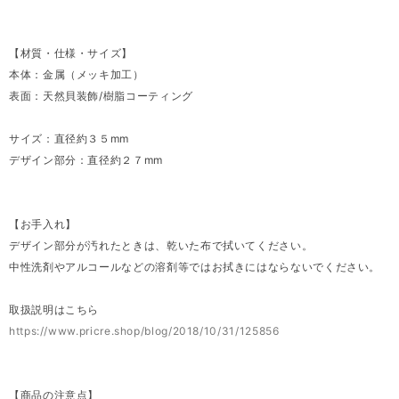
【材質・仕様・サイズ】
本体：金属（メッキ加工）
表面：天然貝装飾/樹脂コーティング
サイズ：直径約３５mm
デザイン部分：直径約２７mm
【お手入れ】
デザイン部分が汚れたときは、乾いた布で拭いてください。
中性洗剤やアルコールなどの溶剤等ではお拭きにはならないでください。
取扱説明はこちら
https://www.pricre.shop/blog/2018/10/31/125856
【商品の注意点】