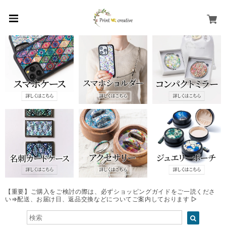
【重要】ご購入をご検討の際は、必ずショッピングガイドをご一読くださ
い⇒配送、お届け日、返品交換などについてご案内しております ▷