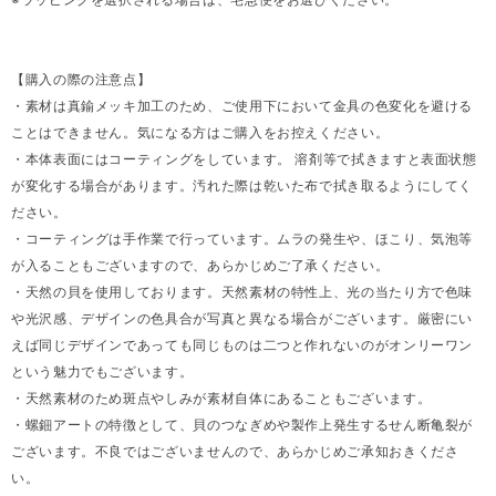
【購入の際の注意点】
・素材は真鍮メッキ加工のため、ご使用下において金具の色変化を避ける
ことはできません。気になる方はご購入をお控えください。
・本体表面にはコーティングをしています。 溶剤等で拭きますと表面状態
が変化する場合があります。汚れた際は乾いた布で拭き取るようにしてく
ださい。
・コーティングは手作業で行っています。ムラの発生や、ほこり、気泡等
が入ることもございますので、あらかじめご了承ください。
・天然の貝を使用しております。天然素材の特性上、光の当たり方で色味
や光沢感、デザインの色具合が写真と異なる場合がございます。厳密にい
えば同じデザインであっても同じものは二つと作れないのがオンリーワン
という魅力でもございます。
・天然素材のため斑点やしみが素材自体にあることもございます。
・螺鈿アートの特徴として、貝のつなぎめや製作上発生するせん断亀裂が
ございます。不良ではございませんので、あらかじめご承知おきくださ
い。