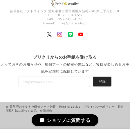
合同会社アクトウイング 愛知県名古屋市西区八筋町260 第三平松ビル1F
TEL： 052-508-4517
FAX： 052-508-4518
E-mail：
info@pricre.shop
プリクリからのお手紙を受け取る
とっておきのお知らせや、螺鈿アートの秘密や裏話など、皆様が楽しめるお手
紙を定期的に配信しています
登録
天然貝のキラキラ螺鈿アート雑貨 Print creative |
プライバシーポリシー
|
特定
商取引法に基づく表記
|
会員規約
ショップに質問する