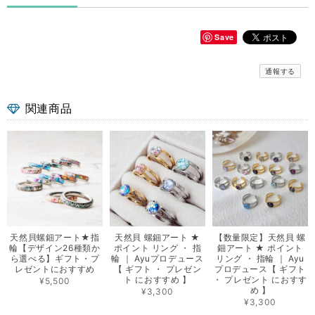
Save
通報する
関連商品
天然貝螺鈿アート★指
天然貝 螺鈿アート ★
【数量限定】天然貝 螺
輪【デザイン26種類か
ポイント リング ・ 指
鈿アート ★ ポイント
ら選べる】ギフト・プ
輪 ｜ Ayuプロデュース
リング ・ 指輪 ｜ Ayu
レゼントにおすすめ
【 ギフト ・ プレゼン
プロデュース【 ギフト
ト におすすめ 】
・ プレゼント におすす
¥5,500
め 】
¥3,300
¥3,300