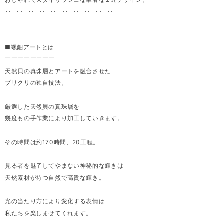
･･─･･─･･─･･─･･─･･─･･─･･─･･─･･
■螺鈿アートとは
￣￣￣￣￣￣￣￣
天然貝の真珠層とアートを融合させた
プリクリの独自技法。
厳選した天然貝の真珠層を
幾度もの手作業により加工していきます。
その時間は約170時間、20工程。
見る者を魅了してやまない神秘的な輝きは
天然素材が持つ自然で高貴な輝き。
光の当たり方により変化する表情は
私たちを楽しませてくれます。