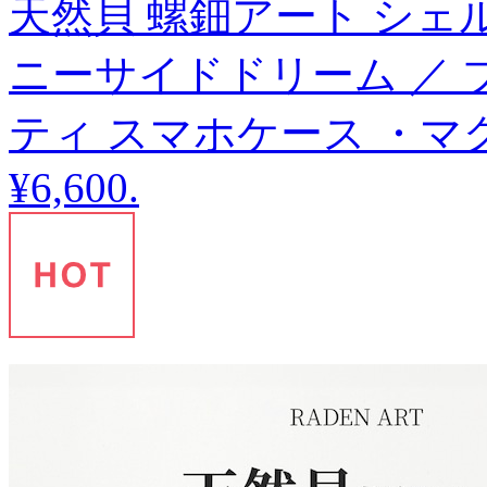
天然貝 螺鈿アート シェル 【 
ニーサイドドリーム ／ 
ティ スマホケース ・マグセ
¥6,600
.