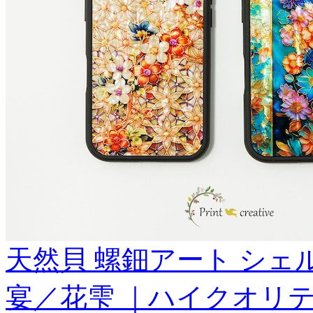
天然貝 螺鈿アート シェル 【 
宴／花雫 ｜ハイクオリテ