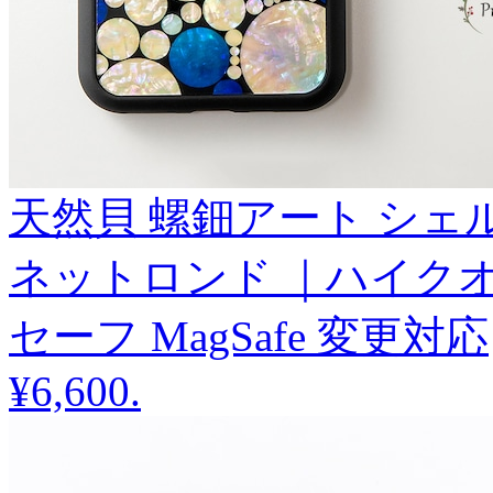
天然貝 螺鈿アート シェル 【
ネットロンド ｜ハイクオ
セーフ MagSafe 変更対応
¥6,600
.