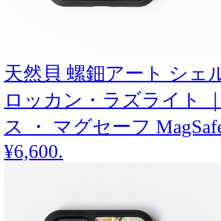
天然貝 螺鈿アート シェル 【 i
ロッカン・ラズライト ｜
ス ・ マグセーフ MagSa
¥6,600
.