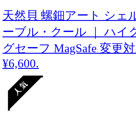
天然貝 螺鈿アート シェル 【 i
ーブル・クール ｜ ハイ
グセーフ MagSafe 変更
¥6,600
.