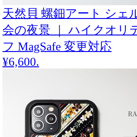
天然貝 螺鈿アート シェル 【 i
会の夜景 ｜ ハイクオリ
フ MagSafe 変更対応
¥6,600
.