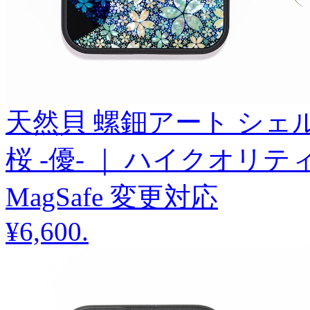
天然貝 螺鈿アート シェル 【 i
桜 -優- ｜ ハイクオリ
MagSafe 変更対応
¥6,600
.