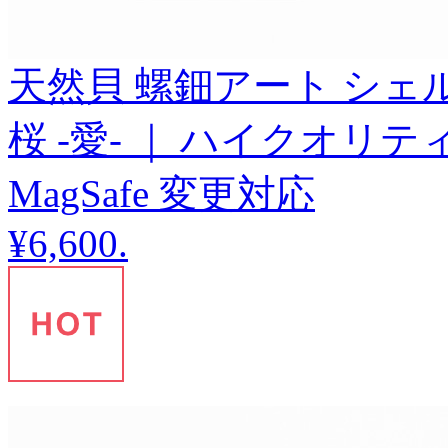
天然貝 螺鈿アート シェル 【 i
桜 -愛- ｜ ハイクオリ
MagSafe 変更対応
¥6,600
.