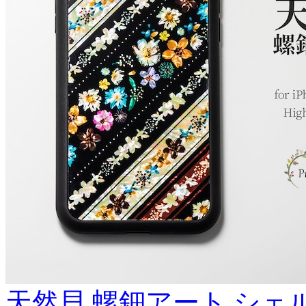
天然貝 螺鈿アート シェル 【 i