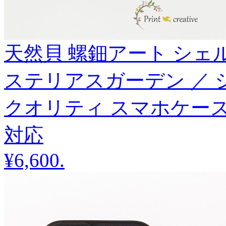
天然貝 螺鈿アート シェル 【 
ステリアスガーデン ／ 
クオリティ スマホケース ・
対応
¥6,600
.