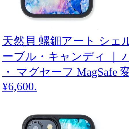
天然貝 螺鈿アート シェル 【 i
ーブル・キャンディ ｜ 
・ マグセーフ MagSafe
¥6,600
.