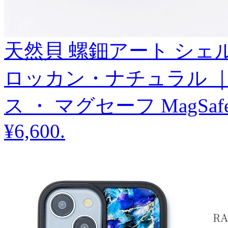
天然貝 螺鈿アート シェル 【 i
ロッカン・ナチュラル ｜
ス ・ マグセーフ MagSa
¥6,600
.